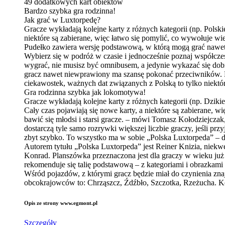
49 dodatkowych kart obiektów
Bardzo szybka gra rodzinna!
Jak grać w Luxtorpedę?
Gracze wykładają kolejne karty z różnych kategorii (np. Polski
niektóre są zabierane, więc łatwo się pomylić, co wywołuje wi
Pudełko zawiera wersję podstawową, w którą mogą grać nawet pi
Wybierz się w podróż w czasie i jednocześnie poznaj współczes
wygrać, nie musisz być omnibusem, a jedynie wykazać się dob
gracz nawet niewprawiony ma szansę pokonać przeciwników. Ka
ciekawostek, ważnych dat związanych z Polską to tylko niektó
Gra rodzinna szybka jak lokomotywa!
Gracze wykładają kolejne karty z różnych kategorii (np. Dziki
Cały czas pojawiają się nowe karty, a niektóre są zabierane, wi
bawić się młodsi i starsi gracze. – mówi Tomasz Kołodziejczak
dostarczą tyle samo rozrywki większej liczbie graczy, jeśli pr
zbyt szybko. To wszystko ma w sobie „Polska Luxtorpeda” –
Autorem tytułu „Polska Luxtorpeda” jest Reiner Knizia, niekwe
Konrad. Planszówka przeznaczona jest dla graczy w wieku już o
rekomenduje się talię podstawową – z kategoriami i obrazkami ł
Wśród pojazdów, z którymi gracz będzie miał do czynienia zna
obcokrajowców to: Chrząszcz, Źdźbło, Szczotka, Rzeżucha. Ko
Opis ze strony www.egmont.pl
Szczegóły