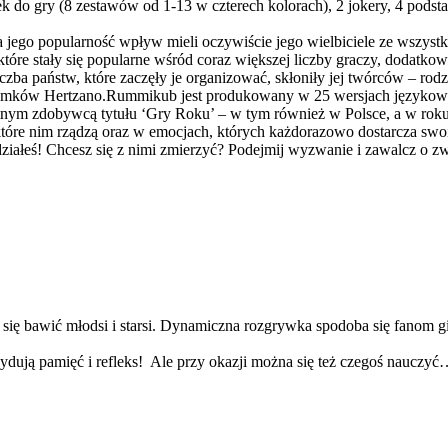
ek do gry (8 zestawów od 1-13 w czterech kolorach), 2 jokery, 4 podst
ego popularność wpływ mieli oczywiście jego wielbiciele ze wszystkic
które stały się popularne wśród coraz większej liczby graczy, dodatk
 liczba państw, które zaczęły je organizować, skłoniły jej twórców –
omków Hertzano.Rummikub jest produkowany w 25 wersjach językowych
krotnym zdobywcą tytułu ‘Gry Roku’ – w tym również w Polsce, a w rok
które nim rządzą oraz w emocjach, których każdorazowo dostarcza s
widziałeś! Chcesz się z nimi zmierzyć? Podejmij wyzwanie i zawalcz o 
 się bawić młodsi i starsi. Dynamiczna rozgrywka spodoba się fanom g
cydują pamięć i refleks! Ale przy okazji można się też czegoś nauczy