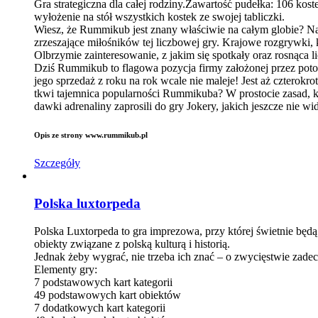
Gra strategiczna dla całej rodziny.Zawartość pudełka: 106 kost
wyłożenie na stół wszystkich kostek ze swojej tabliczki.
Wiesz, że Rummikub jest znany właściwie na całym globie? Na j
zrzeszające miłośników tej liczbowej gry. Krajowe rozgrywki, 
Olbrzymie zainteresowanie, z jakim się spotkały oraz rosnąca
Dziś Rummikub to flagowa pozycja firmy założonej przez pot
jego sprzedaż z roku na rok wcale nie maleje! Jest aż cztero
tkwi tajemnica popularności Rummikuba? W prostocie zasad, 
dawki adrenaliny zaprosili do gry Jokery, jakich jeszcze nie 
Opis ze strony www.rummikub.pl
Szczegóły
Polska luxtorpeda
Polska Luxtorpeda to gra imprezowa, przy której świetnie będą
obiekty związane z polską kulturą i historią.
Jednak żeby wygrać, nie trzeba ich znać – o zwycięstwie zade
Elementy gry:
7 podstawowych kart kategorii
49 podstawowych kart obiektów
7 dodatkowych kart kategorii