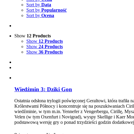
Sort by
Data
Sort by
Popularność
Sort by
Ocena
Show
12 Products
Show
12 Products
Show
24 Products
Show
36 Products
Wiedźmin 3: Dziki Gon
Ostatnia odsłona trylogii poświęconej Geraltowi, która trafił
Królestwami Północy i koncentruje się na poszukiwaniach Ciril
wiedźminie, w tym m.in. Yennefer z Vengerbergu, Cirillę, Mysz
Velen (w tym Oxenfurt i Novigrad), wyspy Skellige i Kaer Mor
podstawową wersję gry o ponad trzydzieści godzin dodatkowej z