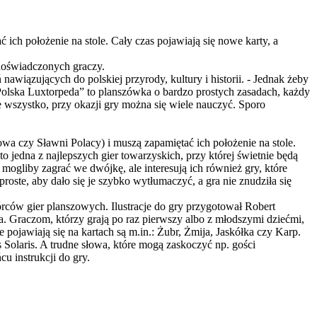
 ich położenie na stole. Cały czas pojawiają się nowe karty, a
 doświadczonych graczy.
awiązujących do polskiej przyrody, kultury i historii. - Jednak żeby
Polska Luxtorpeda” to planszówka o bardzo prostych zasadach, każdy
wszystko, przy okazji gry można się wiele nauczyć. Sporo
owa czy Sławni Polacy) i muszą zapamiętać ich położenie na stole.
to jedna z najlepszych gier towarzyskich, przy której świetnie będą
mogliby zagrać we dwójkę, ale interesują ich również gry, które
roste, aby dało się je szybko wytłumaczyć, a gra nie znudziła się
órców gier planszowych. Ilustracje do gry przygotował Robert
a. Graczom, którzy grają po raz pierwszy albo z młodszymi dziećmi,
 pojawiają się na kartach są m.in.: Żubr, Żmija, Jaskółka czy Karp.
Solaris. A trudne słowa, które mogą zaskoczyć np. gości
u instrukcji do gry.