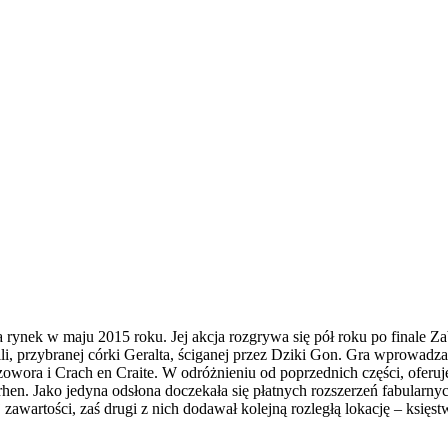
a na rynek w maju 2015 roku. Jej akcja rozgrywa się pół roku po finale
li, przybranej córki Geralta, ściganej przez Dziki Gon. Gra wprowadz
owora i Crach en Craite. W odróżnieniu od poprzednich części, oferuje
hen. Jako jedyna odsłona doczekała się płatnych rozszerzeń fabularn
awartości, zaś drugi z nich dodawał kolejną rozległą lokację – księs