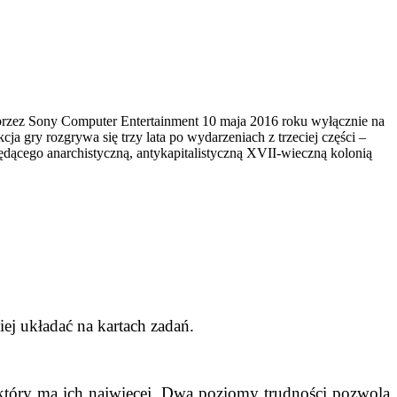
przez Sony Computer Entertainment 10 maja 2016 roku wyłącznie na
a gry rozgrywa się trzy lata po wydarzeniach z trzeciej części –
ącego anarchistyczną, antykapitalistyczną XVII-wieczną kolonią
ciej układać na kartach zadań.
który ma ich najwięcej. Dwa poziomy trudności pozwolą