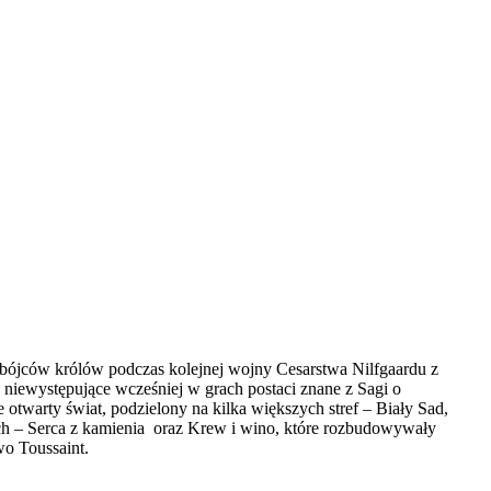
 Zabójców królów podczas kolejnej wojny Cesarstwa Nilfgaardu z
a niewystępujące wcześniej w grach postaci znane z Sagi o
 otwarty świat, podzielony na kilka większych stref – Biały Sad,
ych – Serca z kamienia oraz Krew i wino, które rozbudowywały
two Toussaint.