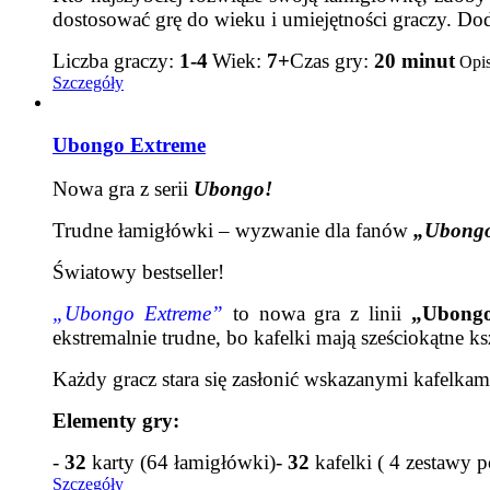
dostosować grę do wieku i umiejętności graczy. Do
Liczba graczy:
1-4
Wiek:
7+
Czas gry:
20 minut
Opis
Szczegóły
Ubongo Extreme
Nowa gra z serii
Ubongo!
Trudne łamigłówki – wyzwanie dla fanów
„Ubong
Światowy bestseller!
„Ubongo Extreme”
to nowa gra z linii
„Ubong
ekstremalnie trudne, bo kafelki mają sześciokątne 
Każdy gracz stara się zasłonić wskazanymi kafelkami
Elementy gry:
-
32
karty (64 łamigłówki)
-
32
kafelki ( 4 zestawy p
Szczegóły