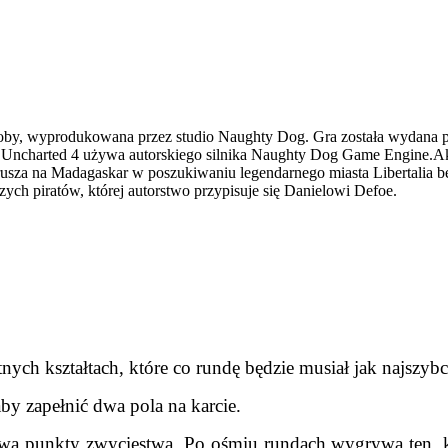
osoby, wyprodukowana przez studio Naughty Dog. Gra została wydana 
ed. Uncharted 4 używa autorskiego silnika Naughty Dog Game Engine.Akcj
sza na Madagaskar w poszukiwaniu legendarnego miasta Libertalia będ
szych piratów, której autorstwo przypisuje się Danielowi Defoe.
tnych kształtach, które co rundę będzie musiał jak najszyb
aby zapełnić dwa pola na karcie.
ywa punkty zwycięstwa. Po ośmiu rundach wygrywa ten, 