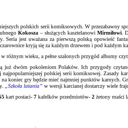
wniejszych polskich serii komiksowych. W przezabawny 
olubnego
Kokosza
– służących kasztelanowi
Mirmiłowi
. 
ty. Seria jest uważana za pierwszą polską opowieść fan
 czarownice kryją się za każdym drzewem i pod każdym 
 różnym wieku, a pełne szalonych przygód albumy czyta
ą już dwóm pokoleniom Polaków. Ich przygody czytane s
 najpopularniejszej polskiej serii komiksowej. Zasady karc
ry na koniec gry będzie mieć najmniej punktów karnych. Gr
zy.
„Szkoła latania”
w wersji karcianej dostarczy wiele fr
55
kart postaci
-
7
kafelków przedmiotów
-
2
żetony maści l