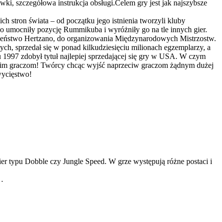
awki, szczegółowa instrukcja obsługi.Celem gry jest jak najszybsze
h stron świata – od początku jego istnienia tworzyli kluby
owo umocniły pozycję Rummikuba i wyróżniły go na tle innych gier.
 rodzeństwo Hertzano, do organizowania Międzynarodowych Mistrzostw.
, sprzedał się w ponad kilkudziesięciu milionach egzemplarzy, a
u 1997 zdobył tytuł najlepiej sprzedającej się gry w USA. W czym
woim graczom! Twórcy chcąc wyjść naprzeciw graczom żądnym dużej
zwycięstwo!
ier typu Dobble czy Jungle Speed. W grze występują różne postaci i
ć…