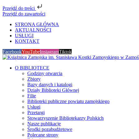
Przejdź do treści
Przejdź do zawartości
STRONA GŁÓWNA
AKTUALNOŚCI
USŁUGI
KONTAKT
Facebook
YouTube
Instagram
Tiktok
O BIBLIOTECE
Godziny otwarcia
Zbiory
Bazy danych i katalogi
Działy Biblioteki Głównej
Filie
Biblioteki publiczne powiatu zamojskiego
Usługi
Przetargi
Stowarzyszenie Bibliotekarzy Polskich
Nasze publikacje
Środki pozabudżetowe
Polecane strony