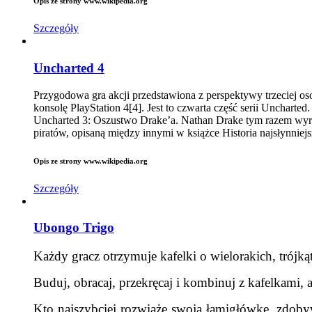
Opis ze strony www.wikipedia.org
Szczegóły
Uncharted 4
Przygodowa gra akcji przedstawiona z perspektywy trzeciej 
konsolę PlayStation 4[4]. Jest to czwarta część serii Unchart
Uncharted 3: Oszustwo Drake’a. Nathan Drake tym razem wyru
piratów, opisaną między innymi w książce Historia najsłynniej
Opis ze strony www.wikipedia.org
Szczegóły
Ubongo Trigo
Każdy gracz otrzymuje kafelki o wielorakich, trójką
Buduj, obracaj, przekręcaj i kombinuj z kafelkami, 
Kto najszybciej rozwiąże swoją łamigłówkę, zdob