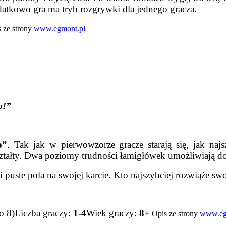
datkowo gra ma tryb rozgrywki dla jednego gracza.
 ze strony
www.egmont.pl
o!”
o”
. Tak jak w pierwowzorze gracze starają się, jak naj
kształty. Dwa poziomy trudności łamigłówek umożliwiają d
 puste pola na swojej karcie. Kto najszybciej rozwiąże sw
o 8)
Liczba graczy:
1-4
Wiek graczy:
8+
Opis ze strony
www.eg