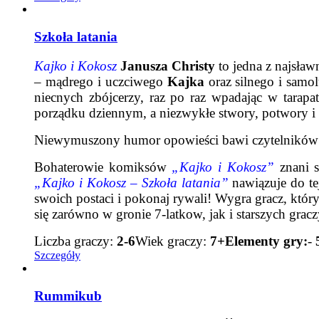
Szkoła latania
Kajko i Kokosz
Janusza Christy
to jedna z najsła
– mądrego i uczciwego
Kajka
oraz silnego i sam
niecnych zbójcerzy, raz po raz wpadając w tarapa
porządku dziennym, a niezwykłe stwory, potwory i
Niewymuszony humor opowieści bawi czytelników w
Bohaterowie komiksów
„Kajko i Kokosz”
znani s
„Kajko i Kokosz – Szkoła latania”
nawiązuje do tej
swoich postaci i pokonaj rywali! Wygra gracz, któ
się zarówno w gronie 7-latkow, jak i starszych grac
Liczba graczy:
2-6
Wiek graczy:
7+
Elementy gry:
-
Szczegóły
Rummikub