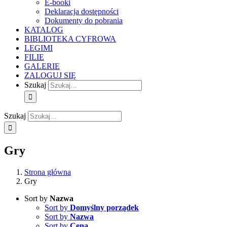
E-booki
Deklaracja dostępności
Dokumenty do pobrania
KATALOG
BIBLIOTEKA CYFROWA
LEGIMI
FILIE
GALERIE
ZALOGUJ SIĘ
Szukaj
Szukaj
Gry
Strona główna
Gry
Sort by
Nazwa
Sort by
Domyślny porządek
Sort by
Nazwa
Sort by
Cena