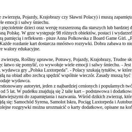
e zwierzęta, Pojazdy, Krajobrazy czy Sławni Polacy) i muszą zapamiętać
ele emocji i salwy śmiechu.
ęcioletnie dzieci oraz wersję rozszerzoną dla starszych lub bardziej
ną Polskę. W grze występuje 98 różnych obiektów, postaci i wydarzeń n
rą pamięcią i refleksem - pisze Anna Polkowska z Board Game Girl. „
żde rozdanie kart dostarcza mnóstwo rozrywki. Dobra zabawa to nie 
re walory edukacyjne.
e zwierzęta, Rośliny uprawne, Potrawy, Pojazdy, Krajobrazy, Trudne sł
ęc łatwo się pomylić, co wywołuje wiele emocji i salwy śmiechu. - Jest 
, wydawca gry „Polska Luxtorpeda”. - Polacy szukają tytułów, w które 
zyjdą na obiad albo zechcą spędzić wspólnie wieczór. Zasady muszą być p
 dodaje wydawca.
stionowany autorytet, jeden z najbardziej cenionych i popularnych tw
d 5 lat. W pudełku znajdują się 2 talie kart – podstawowa i dodatkow
atwiejszymi do zapamiętania i nazwania. Wśród dzikich zwierząt, które
jdą się: Samochód Syrena, Samolot Iskra, Pociąg Luxtorpeda i Autobus 
lejne rozgrywki można urozmaicić o karty dodatkowe, opisane na końc