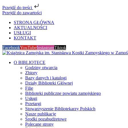
Przejdź do treści
Przejdź do zawartości
STRONA GŁÓWNA
AKTUALNOŚCI
USŁUGI
KONTAKT
Facebook
YouTube
Instagram
Tiktok
O BIBLIOTECE
Godziny otwarcia
Zbiory
Bazy danych i katalogi
Działy Biblioteki Głównej
Filie
Biblioteki publiczne powiatu zamojskiego
Usługi
Przetargi
Stowarzyszenie Bibliotekarzy Polskich
Nasze publikacje
Środki pozabudżetowe
Polecane strony