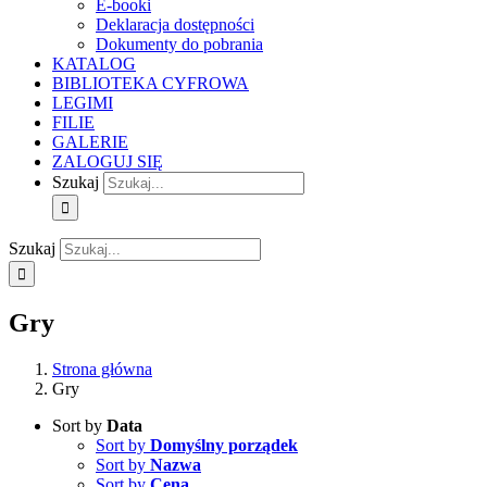
E-booki
Deklaracja dostępności
Dokumenty do pobrania
KATALOG
BIBLIOTEKA CYFROWA
LEGIMI
FILIE
GALERIE
ZALOGUJ SIĘ
Szukaj
Szukaj
Gry
Strona główna
Gry
Sort by
Data
Sort by
Domyślny porządek
Sort by
Nazwa
Sort by
Cena