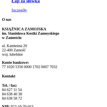
Łap za słówka
Szczegóły
O nas
KSIĄŻNICA ZAMOJSKA
im. Stanisława Kostki Zamoyskiego
w Zamościu
ul. Kamienna 20
22-400 Zamość
woj. lubelskie
Konto bankowe:
77 1020 5356 0000 1702 0007 7032
Kontakt
Tel. / fax:
84 627 11 54
84 638 40 38
84 638 58 72
NIP:
922-10-70-015