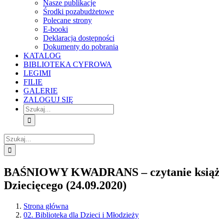
Nasze publikacje
Środki pozabudżetowe
Polecane strony
E-booki
Deklaracja dostępności
Dokumenty do pobrania
KATALOG
BIBLIOTEKA CYFROWA
LEGIMI
FILIE
GALERIE
ZALOGUJ SIĘ
Szukaj
Szukaj
BAŚNIOWY KWADRANS – czytanie książek 
Dziecięcego (24.09.2020)
Strona główna
02. Biblioteka dla Dzieci i Młodzieży