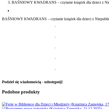
BAŚNIOWY KWADRANS – czytanie książek dla dzieci z Niep
View
Larger
BAŚNIOWY KWADRANS – czytanie książek dla dzieci z Niepublic
Image
Podziel się wiadomością - udostępnij!
Facebook
X
Reddit
LinkedIn
WhatsApp
Tumblr
Pinterest
Vk
Email
Podobne produkty