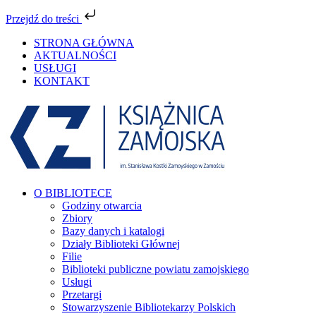
Przejdź do treści
Przejdź
STRONA GŁÓWNA
do
AKTUALNOŚCI
zawartości
USŁUGI
KONTAKT
Facebook
YouTube
Instagram
Tiktok
O BIBLIOTECE
Godziny otwarcia
Zbiory
Bazy danych i katalogi
Działy Biblioteki Głównej
Filie
Biblioteki publiczne powiatu zamojskiego
Usługi
Przetargi
Stowarzyszenie Bibliotekarzy Polskich