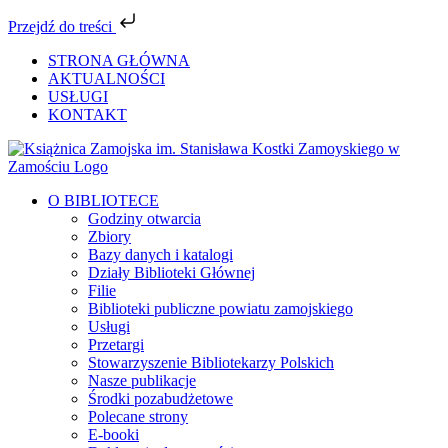
Przejdź do treści
Przejdź
STRONA GŁÓWNA
do
AKTUALNOŚCI
zawartości
USŁUGI
KONTAKT
Facebook
YouTube
Instagram
Tiktok
O BIBLIOTECE
Godziny otwarcia
Zbiory
Bazy danych i katalogi
Działy Biblioteki Głównej
Filie
Biblioteki publiczne powiatu zamojskiego
Usługi
Przetargi
Stowarzyszenie Bibliotekarzy Polskich
Nasze publikacje
Środki pozabudżetowe
Polecane strony
E-booki