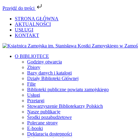
Przejdź do treści
Przejdź
STRONA GŁÓWNA
do
AKTUALNOŚCI
zawartości
USŁUGI
KONTAKT
Facebook
YouTube
Instagram
Tiktok
O BIBLIOTECE
Godziny otwarcia
Zbiory
Bazy danych i katalogi
Działy Biblioteki Głównej
Filie
Biblioteki publiczne powiatu zamojskiego
Usługi
Przetargi
Stowarzyszenie Bibliotekarzy Polskich
Nasze publikacje
Środki pozabudżetowe
Polecane strony
E-booki
Deklaracja dostępności