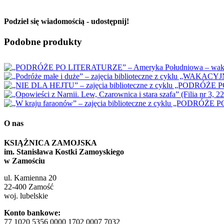
Podziel się wiadomością - udostępnij!
Facebook
X
Reddit
LinkedIn
WhatsApp
Tumblr
Pinterest
Vk
Email
Podobne produkty
O nas
KSIĄŻNICA ZAMOJSKA
im. Stanisława Kostki Zamoyskiego
w Zamościu
ul. Kamienna 20
22-400 Zamość
woj. lubelskie
Konto bankowe:
77 1020 5356 0000 1702 0007 7032