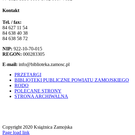
Kontakt
Tel. / fax:
84 627 11 54
84 638 40 38
84 638 58 72
NIP:
922-10-70-015
REGON:
000283305
E-mail:
info@biblioteka.zamosc.pl
PRZETARGI
BIBLIOTEKI PUBLICZNE POWIATU ZAMOJSKIEGO
RODO
POLECANE STRONY
STRONA ARCHIWALNA
Copyright 2020 Książnica Zamojska
Facebook
YouTube
Instagram
Tiktok
Page load link