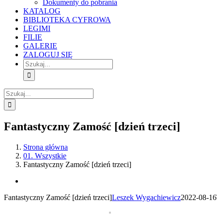
Dokumenty do pobrania
KATALOG
BIBLIOTEKA CYFROWA
LEGIMI
FILIE
GALERIE
ZALOGUJ SIĘ
Szukaj
Szukaj
Fantastyczny Zamość [dzień trzeci]
Strona główna
01. Wszystkie
Fantastyczny Zamość [dzień trzeci]
View
Larger
Fantastyczny Zamość [dzień trzeci]
Leszek Wygachiewicz
2022-08-16
Image