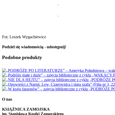
Fot. Leszek Wygachiewicz
Podziel się wiadomością - udostępnij!
Facebook
X
Reddit
LinkedIn
WhatsApp
Tumblr
Pinterest
Vk
Email
Podobne produkty
O nas
KSIĄŻNICA ZAMOJSKA
im. Stanisława Kostki Zamoyskiego