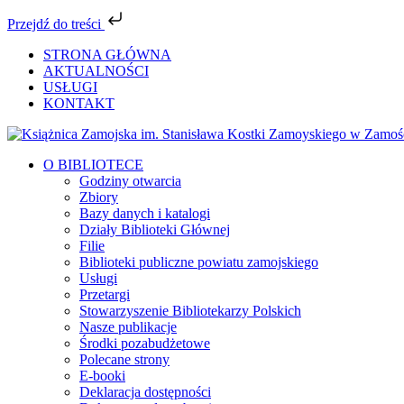
Przejdź do treści
Przejdź
STRONA GŁÓWNA
do
AKTUALNOŚCI
zawartości
USŁUGI
KONTAKT
Facebook
YouTube
Instagram
Tiktok
O BIBLIOTECE
Godziny otwarcia
Zbiory
Bazy danych i katalogi
Działy Biblioteki Głównej
Filie
Biblioteki publiczne powiatu zamojskiego
Usługi
Przetargi
Stowarzyszenie Bibliotekarzy Polskich
Nasze publikacje
Środki pozabudżetowe
Polecane strony
E-booki
Deklaracja dostępności