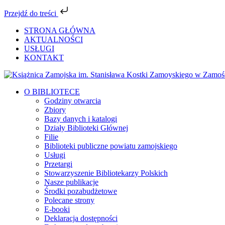
Przejdź do treści
Przejdź
STRONA GŁÓWNA
do
AKTUALNOŚCI
zawartości
USŁUGI
KONTAKT
Facebook
YouTube
Instagram
Tiktok
O BIBLIOTECE
Godziny otwarcia
Zbiory
Bazy danych i katalogi
Działy Biblioteki Głównej
Filie
Biblioteki publiczne powiatu zamojskiego
Usługi
Przetargi
Stowarzyszenie Bibliotekarzy Polskich
Nasze publikacje
Środki pozabudżetowe
Polecane strony
E-booki
Deklaracja dostępności