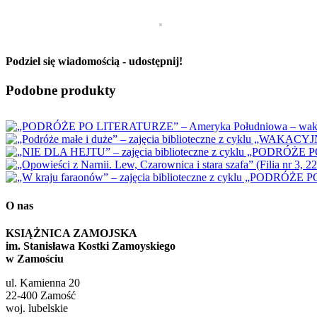
Podziel się wiadomością - udostępnij!
Facebook
X
Reddit
LinkedIn
WhatsApp
Tumblr
Pinterest
Vk
Email
Podobne produkty
O nas
KSIĄŻNICA ZAMOJSKA
im. Stanisława Kostki Zamoyskiego
w Zamościu
ul. Kamienna 20
22-400 Zamość
woj. lubelskie