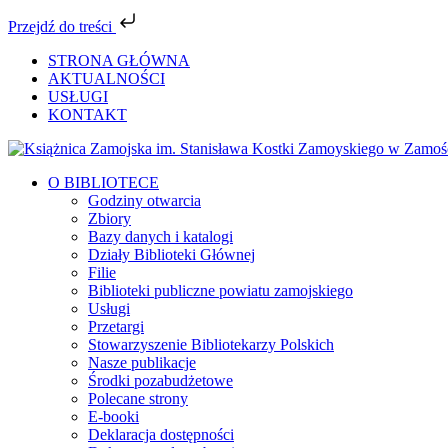
Przejdź do treści
Przejdź
STRONA GŁÓWNA
do
AKTUALNOŚCI
zawartości
USŁUGI
KONTAKT
Facebook
YouTube
Instagram
Tiktok
O BIBLIOTECE
Godziny otwarcia
Zbiory
Bazy danych i katalogi
Działy Biblioteki Głównej
Filie
Biblioteki publiczne powiatu zamojskiego
Usługi
Przetargi
Stowarzyszenie Bibliotekarzy Polskich
Nasze publikacje
Środki pozabudżetowe
Polecane strony
E-booki
Deklaracja dostępności