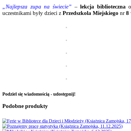
„Najlepsza zupa na świecie”
–
lekcja biblioteczna
o 
uczestnikami były dzieci z
Przedszkola Miejskiego
nr
8
Podziel się wiadomością - udostępnij!
Facebook
X
Reddit
LinkedIn
WhatsApp
Tumblr
Pinterest
Vk
Email
Podobne produkty