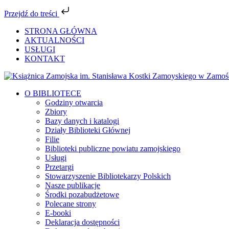
Przejdź do treści
Przejdź
STRONA GŁÓWNA
do
AKTUALNOŚCI
zawartości
USŁUGI
KONTAKT
Facebook
YouTube
Instagram
Tiktok
O BIBLIOTECE
Godziny otwarcia
Zbiory
Bazy danych i katalogi
Działy Biblioteki Głównej
Filie
Biblioteki publiczne powiatu zamojskiego
Usługi
Przetargi
Stowarzyszenie Bibliotekarzy Polskich
Nasze publikacje
Środki pozabudżetowe
Polecane strony
E-booki
Deklaracja dostępności