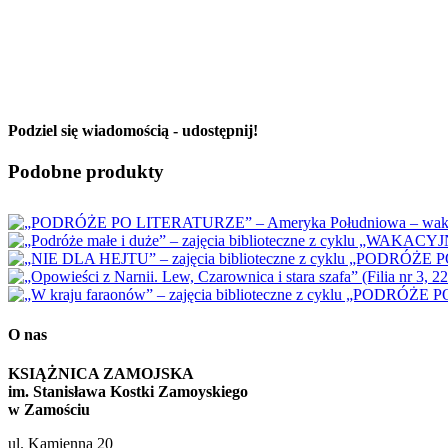
Podziel się wiadomością - udostępnij!
Facebook
X
Reddit
LinkedIn
WhatsApp
Tumblr
Pinterest
Vk
Email
Podobne produkty
O nas
KSIĄŻNICA ZAMOJSKA
im. Stanisława Kostki Zamoyskiego
w Zamościu
ul. Kamienna 20