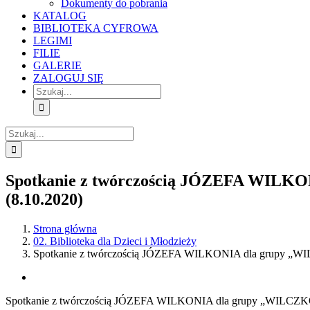
Dokumenty do pobrania
KATALOG
BIBLIOTEKA CYFROWA
LEGIMI
FILIE
GALERIE
ZALOGUJ SIĘ
Szukaj
Szukaj
Spotkanie z twórczością JÓZEFA WILK
(8.10.2020)
Strona główna
02. Biblioteka dla Dzieci i Młodzieży
Spotkanie z twórczością JÓZEFA WILKONIA dla grupy „W
View
Larger
Spotkanie z twórczością JÓZEFA WILKONIA dla grupy „WILCZK
Image