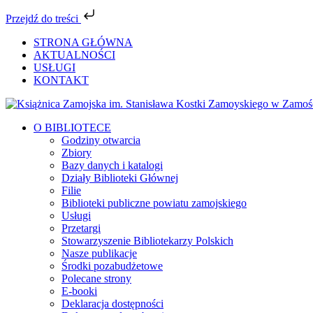
Przejdź do treści
Przejdź
STRONA GŁÓWNA
do
AKTUALNOŚCI
zawartości
USŁUGI
KONTAKT
Facebook
YouTube
Instagram
Tiktok
O BIBLIOTECE
Godziny otwarcia
Zbiory
Bazy danych i katalogi
Działy Biblioteki Głównej
Filie
Biblioteki publiczne powiatu zamojskiego
Usługi
Przetargi
Stowarzyszenie Bibliotekarzy Polskich
Nasze publikacje
Środki pozabudżetowe
Polecane strony
E-booki
Deklaracja dostępności