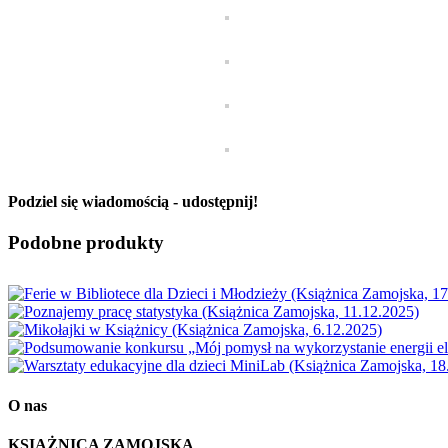
Podziel się wiadomością - udostępnij!
Facebook
X
Reddit
LinkedIn
WhatsApp
Tumblr
Pinterest
Vk
Email
Podobne produkty
O nas
KSIĄŻNICA ZAMOJSKA