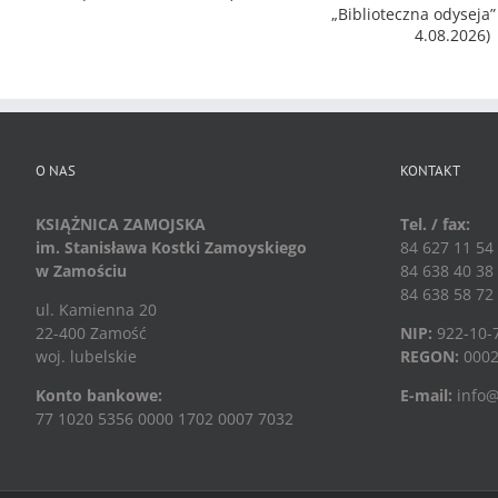
O NAS
KONTAKT
KSIĄŻNICA ZAMOJSKA
Tel. / fax:
im. Stanisława Kostki Zamoyskiego
84 627 11 54
w Zamościu
84 638 40 38
84 638 58 72
ul. Kamienna 20
22-400 Zamość
NIP:
922-10-
woj. lubelskie
REGON:
0002
Konto bankowe:
E-mail:
info@
77 1020 5356 0000 1702 0007 7032