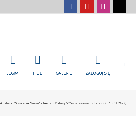
Facebook
YouTube
Instagram
Tikt
LEGIMI
FILIE
GALERIE
ZALOGUJ SIĘ
4. Filie
„W świecie Narnii” – lekcja z V klasą SOSW w Zamościu (Filia nr 6, 19.01.2022)