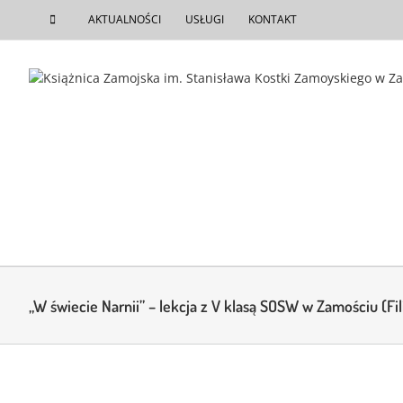
do
Przejdź
treści
AKTUALNOŚCI
USŁUGI
KONTAKT
do
zawartości
„W świecie Narnii” – lekcja z V klasą SOSW w Zamościu (Fili
View