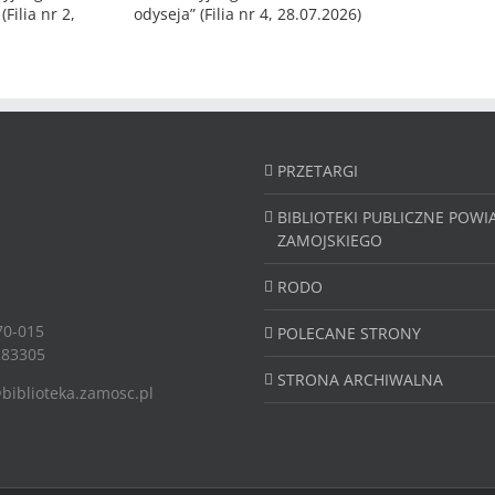
PRZETARGI
BIBLIOTEKI PUBLICZNE POWI
ZAMOJSKIEGO
RODO
70-015
POLECANE STRONY
83305
STRONA ARCHIWALNA
biblioteka.zamosc.pl