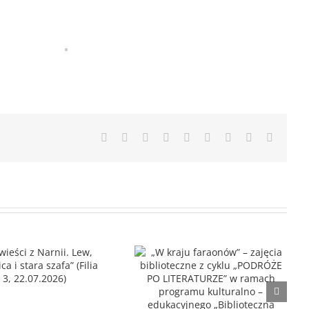
Facebook
X
Reddit
LinkedIn
WhatsApp
Tumblr
Pinterest
Vk
Email