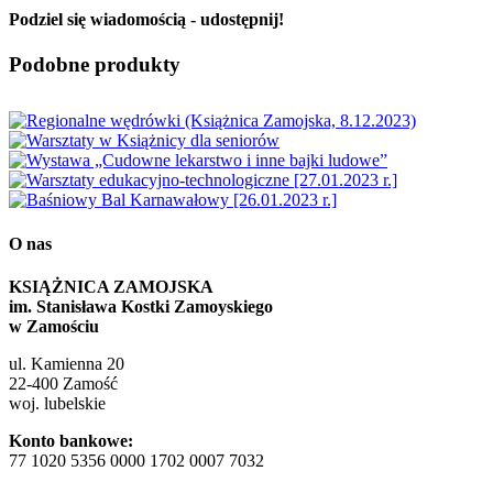
Podziel się wiadomością - udostępnij!
Facebook
X
Reddit
LinkedIn
WhatsApp
Tumblr
Pinterest
Vk
Email
Podobne produkty
O nas
KSIĄŻNICA ZAMOJSKA
im. Stanisława Kostki Zamoyskiego
w Zamościu
ul. Kamienna 20
22-400 Zamość
woj. lubelskie
Konto bankowe:
77 1020 5356 0000 1702 0007 7032