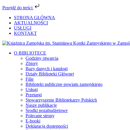
Przejdź do treści
Przejdź
STRONA GŁÓWNA
do
AKTUALNOŚCI
zawartości
USŁUGI
KONTAKT
Facebook
YouTube
Instagram
Tiktok
O BIBLIOTECE
Godziny otwarcia
Zbiory
Bazy danych i katalogi
Działy Biblioteki Głównej
Filie
Biblioteki publiczne powiatu zamojskiego
Usługi
Przetargi
Stowarzyszenie Bibliotekarzy Polskich
Nasze publikacje
Środki pozabudżetowe
Polecane strony
E-booki
Deklaracja dostępności