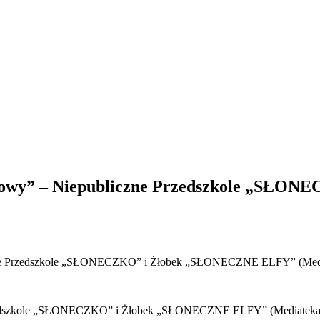
 i Sowy” – Niepubliczne Przedszkole „S
iczne Przedszkole „SŁONECZKO” i Żłobek „SŁONECZNE ELFY” (Medi
Przedszkole „SŁONECZKO” i Żłobek „SŁONECZNE ELFY” (Mediateka,