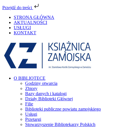
Przejdź do treści
Przejdź
STRONA GŁÓWNA
do
AKTUALNOŚCI
zawartości
USŁUGI
KONTAKT
Facebook
YouTube
Instagram
Tiktok
O BIBLIOTECE
Godziny otwarcia
Zbiory
Bazy danych i katalogi
Działy Biblioteki Głównej
Filie
Biblioteki publiczne powiatu zamojskiego
Usługi
Przetargi
Stowarzyszenie Bibliotekarzy Polskich