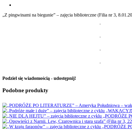
View
Larger
„Z pingwinami na biegunie” – zajęcia biblioteczne (Filia nr 3, 8.01.2
Image
Podziel się wiadomością - udostępnij!
Facebook
X
Reddit
LinkedIn
WhatsApp
Tumblr
Pinterest
Vk
Email
Podobne produkty