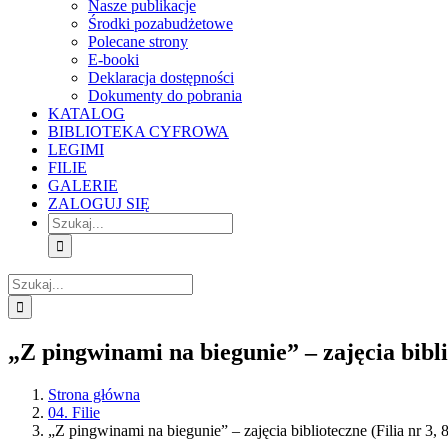
Nasze publikacje
Środki pozabudżetowe
Polecane strony
E-booki
Deklaracja dostępności
Dokumenty do pobrania
KATALOG
BIBLIOTEKA CYFROWA
LEGIMI
FILIE
GALERIE
ZALOGUJ SIĘ
Szukaj
Szukaj
„Z pingwinami na biegunie” – zajęcia biblio
Strona główna
04. Filie
„Z pingwinami na biegunie” – zajęcia biblioteczne (Filia nr 3, 