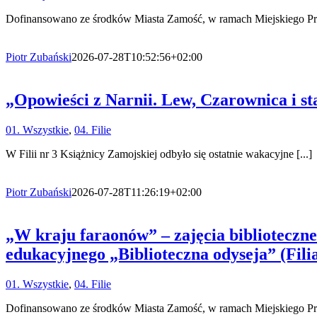
Dofinansowano ze środków Miasta Zamość, w ramach Miejskiego Prog
Piotr Zubański
2026-07-28T10:52:56+02:00
„Opowieści z Narnii. Lew, Czarownica i star
01. Wszystkie
,
04. Filie
W Filii nr 3 Książnicy Zamojskiej odbyło się ostatnie wakacyjne [...]
Piotr Zubański
2026-07-28T11:26:19+02:00
„W kraju faraonów” – zajęcia bibliote
edukacyjnego „Biblioteczna odyseja” (Filia
01. Wszystkie
,
04. Filie
Dofinansowano ze środków Miasta Zamość, w ramach Miejskiego Prog