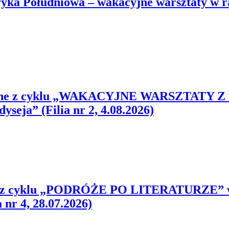
ołudniowa – wakacyjne warsztaty w rama
ioteczne z cyklu „WAKACYJNE WARSZTATY
yseja” (Filia nr 2, 4.08.2026)
ne z cyklu „PODRÓŻE PO LITERATURZE” w
 nr 4, 28.07.2026)