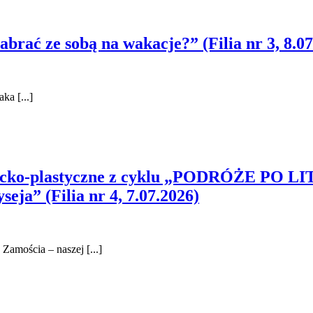
brać ze sobą na wakacje?” (Filia nr 3, 8.07
ka [...]
iteracko-plastyczne z cyklu „PODRÓŻE P
eja” (Filia nr 4, 7.07.2026)
Zamościa – naszej [...]