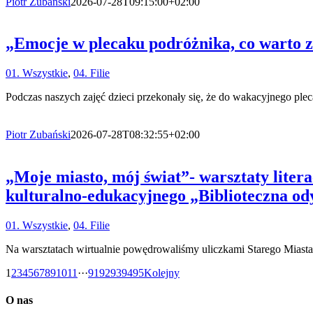
Piotr Zubański
2026-07-28T09:15:00+02:00
„Emocje w plecaku podróżnika, co warto za
01. Wszystkie
,
04. Filie
Podczas naszych zajęć dzieci przekonały się, że do wakacyjnego pleca
Piotr Zubański
2026-07-28T08:32:55+02:00
„Moje miasto, mój świat”- warsztaty l
kulturalno-edukacyjnego „Biblioteczna odys
01. Wszystkie
,
04. Filie
Na warsztatach wirtualnie powędrowaliśmy uliczkami Starego Miasta 
1
2
3
4
5
6
7
8
9
10
11
···
91
92
93
94
95
Kolejny
O nas