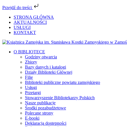
Przejdź do treści
Przejdź
STRONA GŁÓWNA
do
AKTUALNOŚCI
zawartości
USŁUGI
KONTAKT
Facebook
YouTube
Instagram
Tiktok
O BIBLIOTECE
Godziny otwarcia
Zbiory
Bazy danych i katalogi
Działy Biblioteki Głównej
Filie
Biblioteki publiczne powiatu zamojskiego
Usługi
Przetargi
Stowarzyszenie Bibliotekarzy Polskich
Nasze publikacje
Środki pozabudżetowe
Polecane strony
E-booki
Deklaracja dostępności