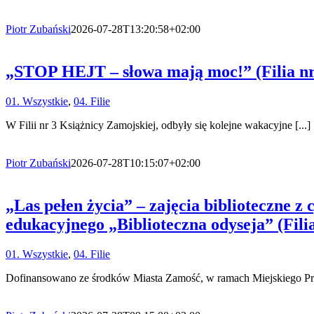
Piotr Zubański
2026-07-28T13:20:58+02:00
„STOP HEJT – słowa mają moc!” (Filia nr 
01. Wszystkie
,
04. Filie
W Filii nr 3 Książnicy Zamojskiej, odbyły się kolejne wakacyjne [...]
Piotr Zubański
2026-07-28T10:15:07+02:00
„Las pełen życia” – zajęcia bibliotecz
edukacyjnego „Biblioteczna odyseja” (Filia
01. Wszystkie
,
04. Filie
Dofinansowano ze środków Miasta Zamość, w ramach Miejskiego Prog