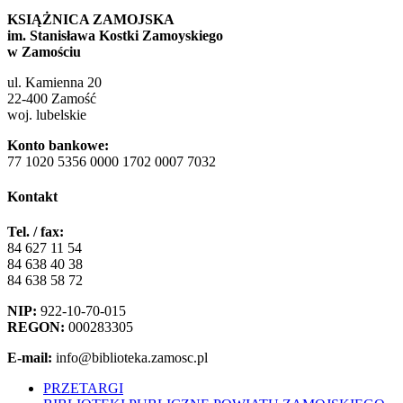
KSIĄŻNICA ZAMOJSKA
im. Stanisława Kostki Zamoyskiego
w Zamościu
ul. Kamienna 20
22-400 Zamość
woj. lubelskie
Konto bankowe:
77 1020 5356 0000 1702 0007 7032
Kontakt
Tel. / fax:
84 627 11 54
84 638 40 38
84 638 58 72
NIP:
922-10-70-015
REGON:
000283305
E-mail:
info@biblioteka.zamosc.pl
PRZETARGI