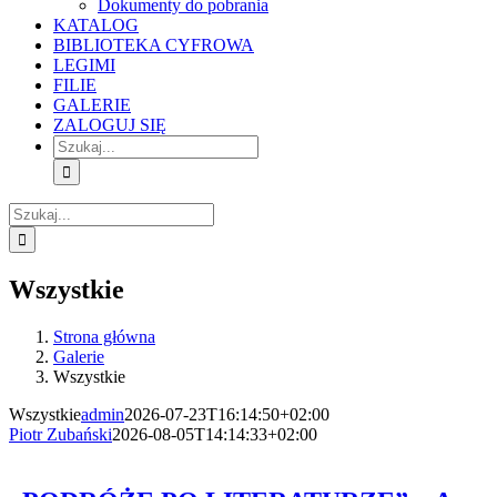
Dokumenty do pobrania
KATALOG
BIBLIOTEKA CYFROWA
LEGIMI
FILIE
GALERIE
ZALOGUJ SIĘ
Szukaj
Szukaj
Wszystkie
Strona główna
Galerie
Wszystkie
Wszystkie
admin
2026-07-23T16:14:50+02:00
Piotr Zubański
2026-08-05T14:14:33+02:00