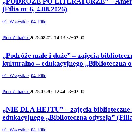
„PODRÓŻE PO LITERATURZE” – Ameryka P
(Filia nr 6, 4.08.2026)
01. Wszystkie
,
04. Filie
Piotr Zubański
2026-08-05T14:13:32+02:00
„Podróże małe i duże” – zajęcia bibl
kulturalno – edukacyjnego „Biblioteczna od
01. Wszystkie
,
04. Filie
Piotr Zubański
2026-07-30T12:44:53+02:00
„NIE DLA HEJTU” – zajęcia bibliotecz
edukacyjnego „Biblioteczna odyseja” (Filia
01. Wszystkie
,
04. Filie