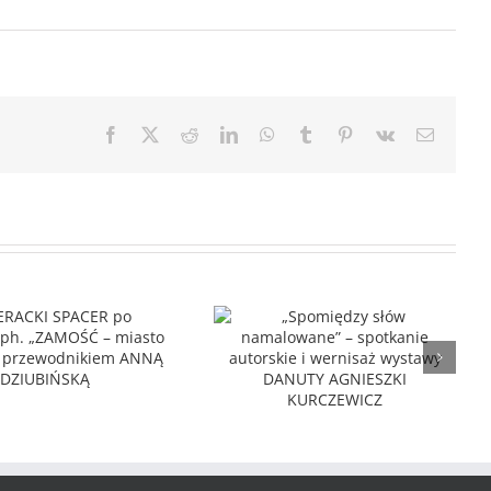
Facebook
X
Reddit
LinkedIn
WhatsApp
Tumblr
Pinterest
Vk
Email