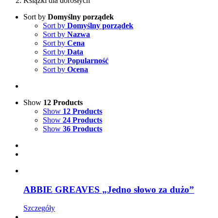
Książki dla dorosłych
Sort by
Domyślny porządek
Sort by
Domyślny porządek
Sort by
Nazwa
Sort by
Cena
Sort by
Data
Sort by
Popularność
Sort by
Ocena
Show
12 Products
Show
12 Products
Show
24 Products
Show
36 Products
ABBIE GREAVES „Jedno słowo za dużo”
Szczegóły