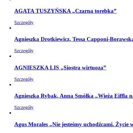
AGATA TUSZYŃSKA „Czarna torebka”
Szczegóły
Agnieszka Drotkiewicz, Tessa Capponi-Boraws
Szczegóły
AGNIESZKA LIS „Siostra wirtuoza”
Szczegóły
Agnieszka Rybak, Anna Smółka „Wieża Eiffla n
Szczegóły
Agus Morales „Nie jesteśmy uchodźcami. Życie w