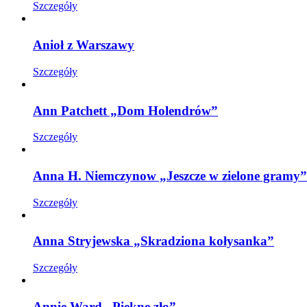
Szczegóły
Anioł z Warszawy
Szczegóły
Ann Patchett „Dom Holendrów”
Szczegóły
Anna H. Niemczynow „Jeszcze w zielone gramy”
Szczegóły
Anna Stryjewska „Skradziona kołysanka”
Szczegóły
Annie Ward „Piękne zło”