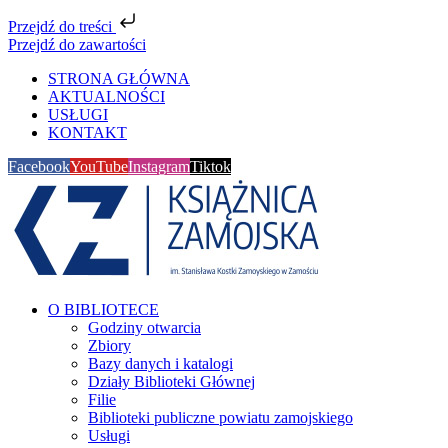
Przejdź do treści
Przejdź do zawartości
STRONA GŁÓWNA
AKTUALNOŚCI
USŁUGI
KONTAKT
Facebook
YouTube
Instagram
Tiktok
O BIBLIOTECE
Godziny otwarcia
Zbiory
Bazy danych i katalogi
Działy Biblioteki Głównej
Filie
Biblioteki publiczne powiatu zamojskiego
Usługi