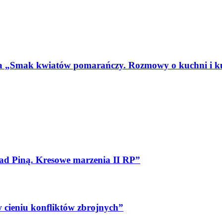
ka „Smak kwiatów pomarańczy. Rozmowy o kuchni i ku
ad Piną. Kresowe marzenia II RP”
 cieniu konfliktów zbrojnych”