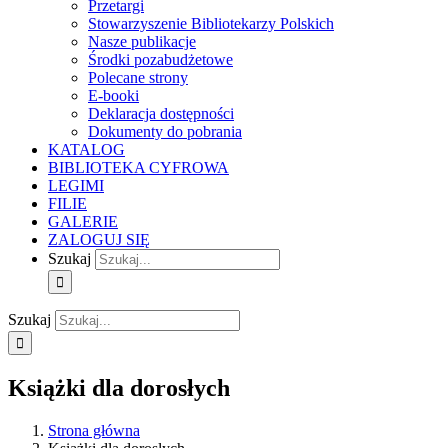
Przetargi
Stowarzyszenie Bibliotekarzy Polskich
Nasze publikacje
Środki pozabudżetowe
Polecane strony
E-booki
Deklaracja dostępności
Dokumenty do pobrania
KATALOG
BIBLIOTEKA CYFROWA
LEGIMI
FILIE
GALERIE
ZALOGUJ SIĘ
Szukaj
Szukaj
Książki dla dorosłych
Strona główna