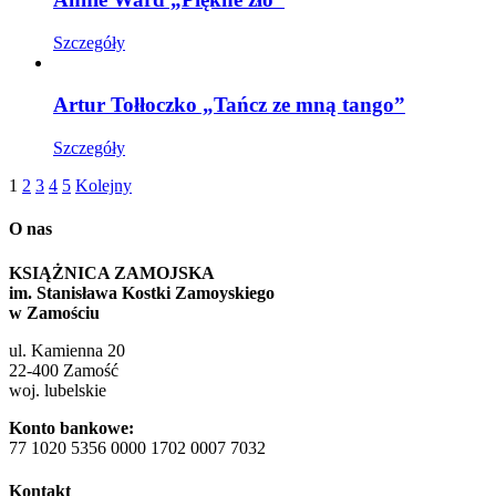
Szczegóły
Artur Tołłoczko „Tańcz ze mną tango”
Szczegóły
1
2
3
4
5
Kolejny
O nas
KSIĄŻNICA ZAMOJSKA
im. Stanisława Kostki Zamoyskiego
w Zamościu
ul. Kamienna 20
22-400 Zamość
woj. lubelskie
Konto bankowe:
77 1020 5356 0000 1702 0007 7032
Kontakt