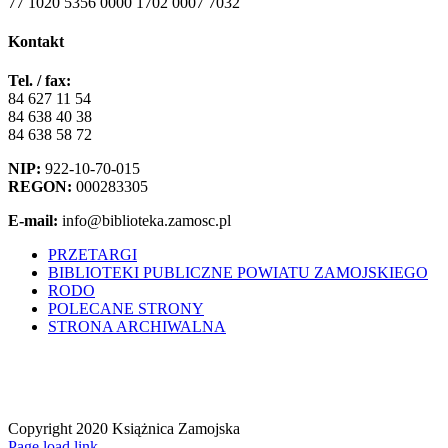
77 1020 5356 0000 1702 0007 7032
Kontakt
Tel. / fax:
84 627 11 54
84 638 40 38
84 638 58 72
NIP:
922-10-70-015
REGON:
000283305
E-mail:
info@biblioteka.zamosc.pl
PRZETARGI
BIBLIOTEKI PUBLICZNE POWIATU ZAMOJSKIEGO
RODO
POLECANE STRONY
STRONA ARCHIWALNA
Copyright 2020 Książnica Zamojska
Facebook
YouTube
Instagram
Tiktok
Page load link