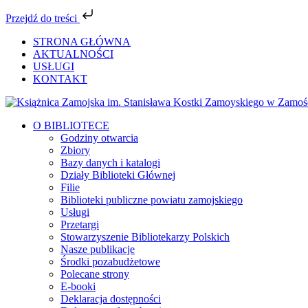
Przejdź do treści
Przejdź
STRONA GŁÓWNA
do
AKTUALNOŚCI
zawartości
USŁUGI
KONTAKT
Facebook
YouTube
Instagram
Tiktok
O BIBLIOTECE
Godziny otwarcia
Zbiory
Bazy danych i katalogi
Działy Biblioteki Głównej
Filie
Biblioteki publiczne powiatu zamojskiego
Usługi
Przetargi
Stowarzyszenie Bibliotekarzy Polskich
Nasze publikacje
Środki pozabudżetowe
Polecane strony
E-booki
Deklaracja dostępności