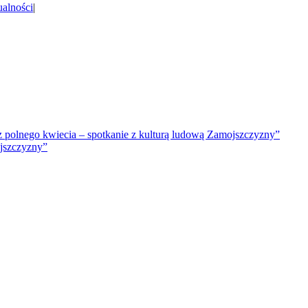
alności
|