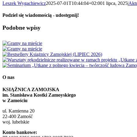
Leszek Wygachiewicz
2025-07-01T10:44:04+02:00
1 lipca, 2025
|
Aktu
Podziel się wiadomością - udostępnij!
Facebook
X
Reddit
LinkedIn
WhatsApp
Tumblr
Pinterest
Vk
Email
Podobne wpisy
O nas
KSIĄŻNICA ZAMOJSKA
im. Stanisława Kostki Zamoyskiego
w Zamościu
ul. Kamienna 20
22-400 Zamość
woj. lubelskie
Konto bankowe: