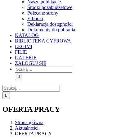
Nasze publikacje
Środki pozabudżetowe
Polecane strony
E-booki
Deklaracja dostępności
Dokumenty do pobrania
KATALOG
BIBLIOTEKA CYFROWA
LEGIMI
FILIE
GALERIE
ZALOGUJ SIĘ
Szukaj
Szukaj
OFERTA PRACY
Strona główna
Aktualności
OFERTA PRACY