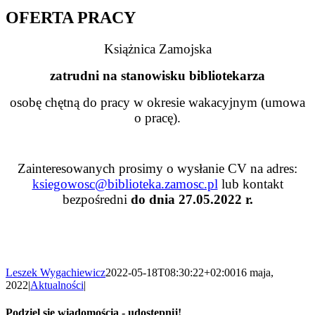
OFERTA PRACY
Książnica Zamojska
zatrudni na stanowisku bibliotekarza
osobę chętną do pracy w okresie wakacyjnym (umowa
o pracę).
Zainteresowanych prosimy o wysłanie CV na adres:
ksiegowosc@biblioteka.zamosc.pl
lub kontakt
bezpośredni
do dnia
27.05.2022 r.
Leszek Wygachiewicz
2022-05-18T08:30:22+02:00
16 maja,
2022
|
Aktualności
|
Podziel się wiadomością - udostępnij!