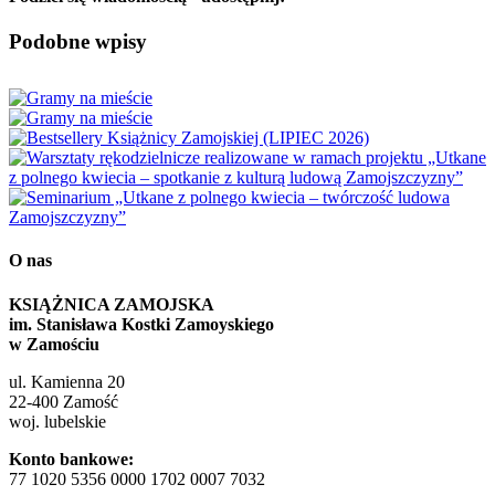
Facebook
X
Reddit
LinkedIn
WhatsApp
Tumblr
Pinterest
Vk
Email
Podobne wpisy
O nas
KSIĄŻNICA ZAMOJSKA
im. Stanisława Kostki Zamoyskiego
w Zamościu
ul. Kamienna 20
22-400 Zamość
woj. lubelskie
Konto bankowe:
77 1020 5356 0000 1702 0007 7032