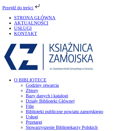
Przejdź do treści
Przejdź
STRONA GŁÓWNA
do
AKTUALNOŚCI
zawartości
USŁUGI
KONTAKT
Facebook
YouTube
Instagram
Tiktok
O BIBLIOTECE
Godziny otwarcia
Zbiory
Bazy danych i katalogi
Działy Biblioteki Głównej
Filie
Biblioteki publiczne powiatu zamojskiego
Usługi
Przetargi
Stowarzyszenie Bibliotekarzy Polskich