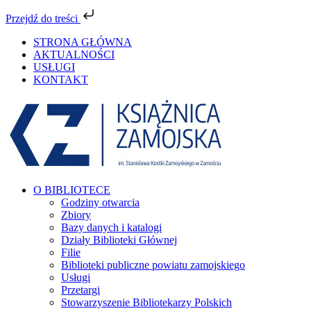
Przejdź do treści
Przejdź
STRONA GŁÓWNA
do
AKTUALNOŚCI
zawartości
USŁUGI
KONTAKT
Facebook
YouTube
Instagram
Tiktok
O BIBLIOTECE
Godziny otwarcia
Zbiory
Bazy danych i katalogi
Działy Biblioteki Głównej
Filie
Biblioteki publiczne powiatu zamojskiego
Usługi
Przetargi
Stowarzyszenie Bibliotekarzy Polskich