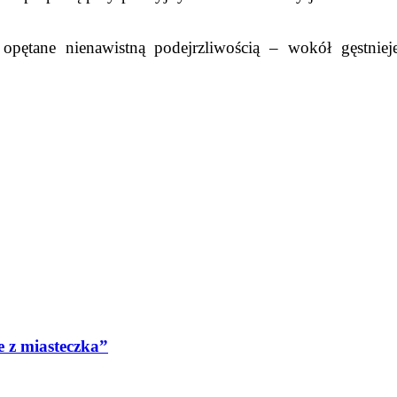
 opętane nienawistną podejrzliwością – wokół gęstni
 z miasteczka”