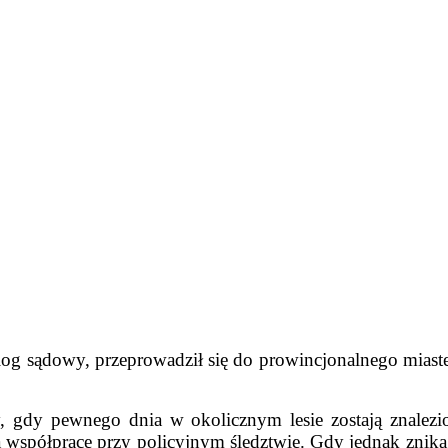
log sądowy, przeprowadził się do prowincjonalnego miaste
 gdy pewnego dnia w okolicznym lesie zostają znalezion
na współpracę przy policyjnym śledztwie. Gdy jednak znika 