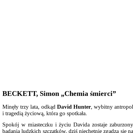
BECKETT, Simon „Chemia śmierci”
Minęły trzy lata, odkąd
David Hunter
, wybitny antropo
i tragedią życiową, która go spotkała.
Spokój w miasteczku i życiu Davida zostaje zaburzony,
badania ludzkich szczątków, dziś niechętnie zgadza się 