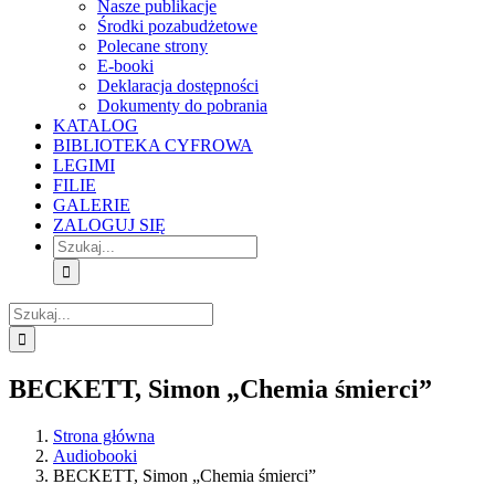
Nasze publikacje
Środki pozabudżetowe
Polecane strony
E-booki
Deklaracja dostępności
Dokumenty do pobrania
KATALOG
BIBLIOTEKA CYFROWA
LEGIMI
FILIE
GALERIE
ZALOGUJ SIĘ
Szukaj
Szukaj
BECKETT, Simon „Chemia śmierci”
Strona główna
Audiobooki
BECKETT, Simon „Chemia śmierci”