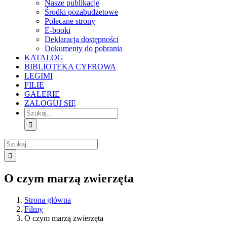
Nasze publikacje
Środki pozabudżetowe
Polecane strony
E-booki
Deklaracja dostępności
Dokumenty do pobrania
KATALOG
BIBLIOTEKA CYFROWA
LEGIMI
FILIE
GALERIE
ZALOGUJ SIĘ
Szukaj
Szukaj
O czym marzą zwierzęta
Strona główna
Filmy
O czym marzą zwierzęta