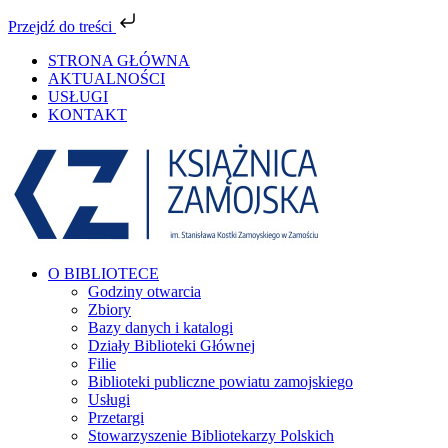
Przejdź do treści
Przejdź
STRONA GŁÓWNA
do
AKTUALNOŚCI
zawartości
USŁUGI
KONTAKT
Facebook
YouTube
Instagram
Tiktok
O BIBLIOTECE
Godziny otwarcia
Zbiory
Bazy danych i katalogi
Działy Biblioteki Głównej
Filie
Biblioteki publiczne powiatu zamojskiego
Usługi
Przetargi
Stowarzyszenie Bibliotekarzy Polskich