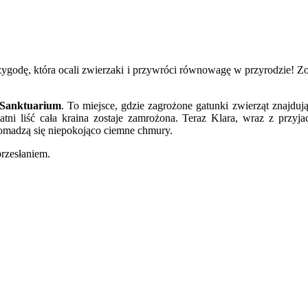
zygodę, która ocali zwierzaki i przywróci równowagę w przyrodzie! Zo
Sanktuarium
. To miejsce, gdzie zagrożone gatunki zwierząt znajduj
tni liść cała kraina zostaje zamrożona. Teraz Klara, wraz z przyj
romadzą się niepokojąco ciemne chmury.
przesłaniem.