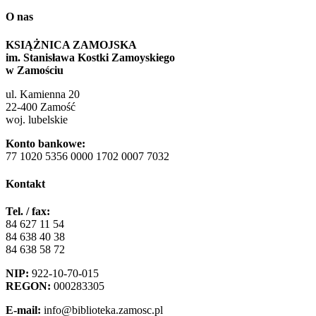
O nas
KSIĄŻNICA ZAMOJSKA
im. Stanisława Kostki Zamoyskiego
w Zamościu
ul. Kamienna 20
22-400 Zamość
woj. lubelskie
Konto bankowe:
77 1020 5356 0000 1702 0007 7032
Kontakt
Tel. / fax:
84 627 11 54
84 638 40 38
84 638 58 72
NIP:
922-10-70-015
REGON:
000283305
E-mail:
info@biblioteka.zamosc.pl