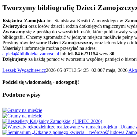
Tworzymy bibliografię Dzieci Zamojszczy
Książnica Zamojska
im. Stanisława Kostki Zamoyskiego w
Zamo
Zwierzyńcu
oraz losów dzieci i rodzin dotkniętych tragicznymi wyd
Zwracamy się z prośbą
do wszystkich osób, które publikowały wspo
bibliografii. Chcemy zgromadzić w jednym miejscu możliwie pełny
Prosimy również
same Dzieci Zamojszczyzny
oraz ich rodziny o in
Materiały i informacje można przesyłać na adres:
a.piela@biblioteka.zamosc.pl
lub
tel. 84 6271154
wew.
30
Dziękujemy
za każdą pomoc w tworzeniu wspólnej pamięci o histor
Leszek Wygachiewicz
2026-05-07T13:54:25+02:00
7 maja, 2026
|
Aktu
Podziel się wiadomością - udostępnij!
Facebook
X
Reddit
LinkedIn
WhatsApp
Tumblr
Pinterest
Vk
Email
Podobne wpisy