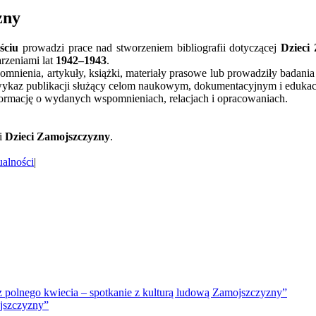
zny
ściu
prowadzi prace nad stworzeniem bibliografii dotyczącej
Dzieci
arzeniami lat
1942–1943
.
mnienia, artykuły, książki, materiały prasowe lub prowadziły badani
 wykaz publikacji służący celom naukowym, dokumentacyjnym i eduka
formację o wydanych wspomnieniach, relacjach i opracowaniach.
ii
Dzieci Zamojszczyzny
.
alności
|