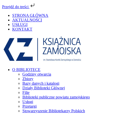
Przejdź do treści
Przejdź
STRONA GŁÓWNA
do
AKTUALNOŚCI
zawartości
USŁUGI
KONTAKT
Facebook
YouTube
Instagram
Tiktok
O BIBLIOTECE
Godziny otwarcia
Zbiory
Bazy danych i katalogi
Działy Biblioteki Głównej
Filie
Biblioteki publiczne powiatu zamojskiego
Usługi
Przetargi
Stowarzyszenie Bibliotekarzy Polskich