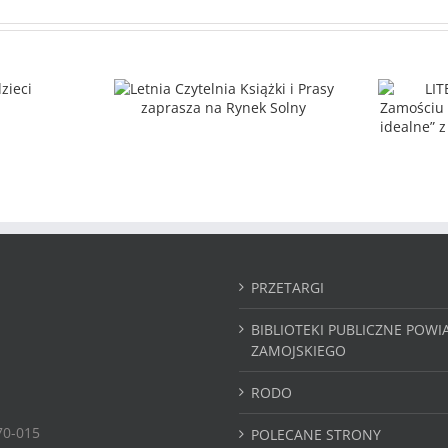
PRZETARGI
BIBLIOTEKI PUBLICZNE POWI
ZAMOJSKIEGO
RODO
70-015
POLECANE STRONY