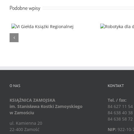
Podobne wpisy
O NAS
KONTAKT
KSIĄŻNICA ZAMOJSKA
Tel. / fax:
im. Stanisława Kostki Zamoyskiego
84 627 11 54
w Zamościu
84 638 40 38
84 638 58 72
ul. Kamienna 20
22-400 Zamość
NIP:
922-10-