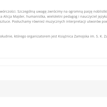
rczości. Szczególną uwagę zwrócimy na ogromną pasję noblistki, j
licja Majder, humanistka, wieloletni pedagog i nauczyciel języka 
 o sztuce. Posłuchamy również muzycznych interpretacji utworów p
łudnie, którego organizatorem jest Książnica Zamojska im. S. K. 