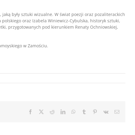
aką były sztuki wizualne. W świat poezji oraz pozaliterackich
polskiego oraz Izabela Winiewicz-Cybulska, historyk sztuki,
oetki, przygotowanych pod kierunkiem Renaty Ochniowskiej,
Zamoyskiego w Zamościu.
Facebook
X
Reddit
LinkedIn
WhatsApp
Tumblr
Pinterest
Vk
Email