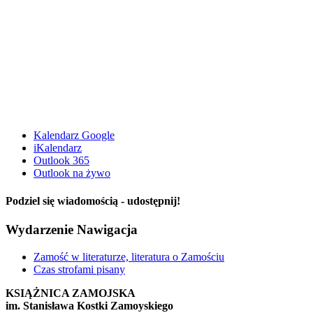
Kalendarz Google
iKalendarz
Outlook 365
Outlook na żywo
Podziel się wiadomością - udostępnij!
Facebook
X
Reddit
LinkedIn
WhatsApp
Tumblr
Pinterest
Vk
Email
Wydarzenie Nawigacja
Zamość w literaturze, literatura o Zamościu
Czas strofami pisany
KSIĄŻNICA ZAMOJSKA
im. Stanisława Kostki Zamoyskiego