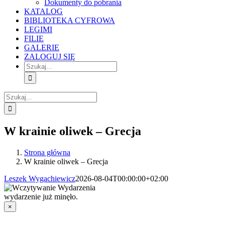
Dokumenty do pobrania
KATALOG
BIBLIOTEKA CYFROWA
LEGIMI
FILIE
GALERIE
ZALOGUJ SIĘ
Szukaj
Szukaj
W krainie oliwek – Grecja
Strona główna
W krainie oliwek – Grecja
Leszek Wygachiewicz
2026-08-04T00:00:00+02:00
wydarzenie już minęło.
×