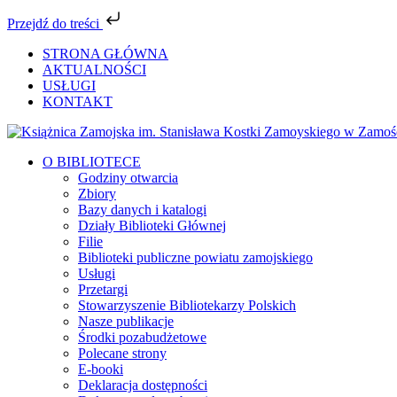
Przejdź do treści
Przejdź
STRONA GŁÓWNA
do
AKTUALNOŚCI
zawartości
USŁUGI
KONTAKT
Facebook
YouTube
Instagram
Tiktok
O BIBLIOTECE
Godziny otwarcia
Zbiory
Bazy danych i katalogi
Działy Biblioteki Głównej
Filie
Biblioteki publiczne powiatu zamojskiego
Usługi
Przetargi
Stowarzyszenie Bibliotekarzy Polskich
Nasze publikacje
Środki pozabudżetowe
Polecane strony
E-booki
Deklaracja dostępności