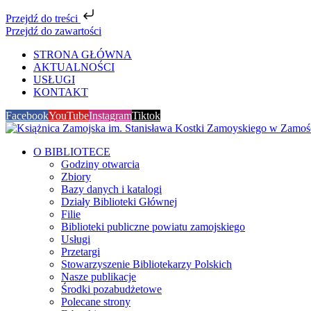
Przejdź do treści
Przejdź do zawartości
STRONA GŁÓWNA
AKTUALNOŚCI
USŁUGI
KONTAKT
Facebook
YouTube
Instagram
Tiktok
O BIBLIOTECE
Godziny otwarcia
Zbiory
Bazy danych i katalogi
Działy Biblioteki Głównej
Filie
Biblioteki publiczne powiatu zamojskiego
Usługi
Przetargi
Stowarzyszenie Bibliotekarzy Polskich
Nasze publikacje
Środki pozabudżetowe
Polecane strony