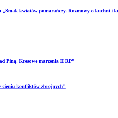
ka „Smak kwiatów pomarańczy. Rozmowy o kuchni i ku
ad Piną. Kresowe marzenia II RP”
 cieniu konfliktów zbrojnych”