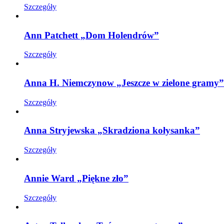
Szczegóły
Ann Patchett „Dom Holendrów”
Szczegóły
Anna H. Niemczynow „Jeszcze w zielone gramy”
Szczegóły
Anna Stryjewska „Skradziona kołysanka”
Szczegóły
Annie Ward „Piękne zło”
Szczegóły