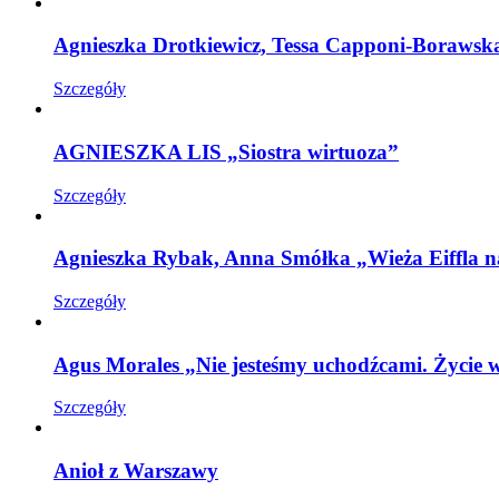
Agnieszka Drotkiewicz, Tessa Capponi-Boraws
Szczegóły
AGNIESZKA LIS „Siostra wirtuoza”
Szczegóły
Agnieszka Rybak, Anna Smółka „Wieża Eiffla n
Szczegóły
Agus Morales „Nie jesteśmy uchodźcami. Życie w
Szczegóły
Anioł z Warszawy