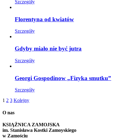
Szczegóły
Florentyna od kwiatów
Szczegóły
Gdyby miało nie być jutra
Szczegóły
Georgi Gospodinow „Fizyka smutku”
Szczegóły
1
2
3
Kolejny
O nas
KSIĄŻNICA ZAMOJSKA
im. Stanisława Kostki Zamoyskiego
w Zamościu