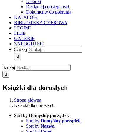
E-booki
Deklaracja dostępności
Dokumenty do pobrania
KATALOG
BIBLIOTEKA CYFROWA
LEGIMI
FILIE
GALERIE
ZALOGUJ SIĘ
Szukaj
Szukaj
Książki dla dorosłych
Strona główna
Książki dla dorosłych
Sort by
Domyślny porządek
Sort by
Domyślny porządek
Sort by
Nazwa
Sort by
Cena