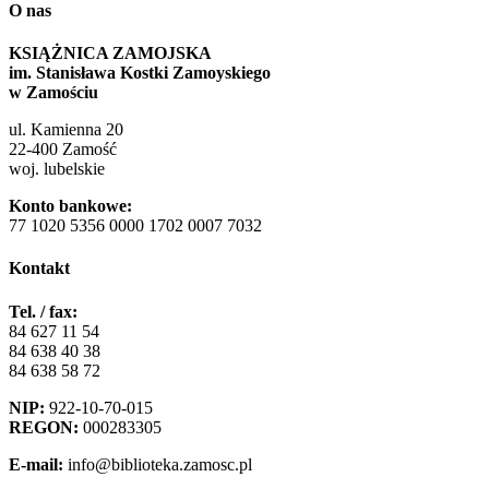
O nas
KSIĄŻNICA ZAMOJSKA
im. Stanisława Kostki Zamoyskiego
w Zamościu
ul. Kamienna 20
22-400 Zamość
woj. lubelskie
Konto bankowe:
77 1020 5356 0000 1702 0007 7032
Kontakt
Tel. / fax:
84 627 11 54
84 638 40 38
84 638 58 72
NIP:
922-10-70-015
REGON:
000283305
E-mail:
info@biblioteka.zamosc.pl