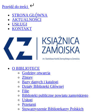
Przejdź do treści
Przejdź
STRONA GŁÓWNA
do
AKTUALNOŚCI
zawartości
USŁUGI
KONTAKT
Facebook
YouTube
Instagram
Tiktok
O BIBLIOTECE
Godziny otwarcia
Zbiory
Bazy danych i katalogi
Działy Biblioteki Głównej
Filie
Biblioteki publiczne powiatu zamojskiego
Usługi
Przetargi
Stowarzyszenie Bibliotekarzy Polskich