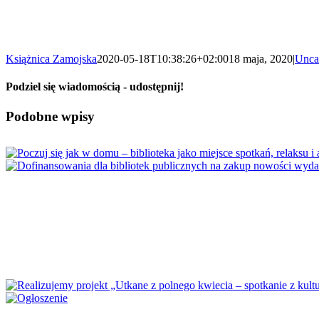
Książnica Zamojska
2020-05-18T10:38:26+02:00
18 maja, 2020
|
Unca
Podziel się wiadomością - udostępnij!
Facebook
X
Reddit
LinkedIn
WhatsApp
Tumblr
Pinterest
Vk
Email
Podobne wpisy