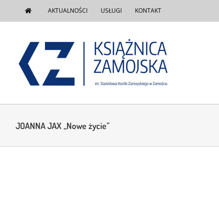
do
Przejdź
treści
AKTUALNOŚCI
USŁUGI
KONTAKT
do
zawartości
JOANNA JAX „Nowe życie”