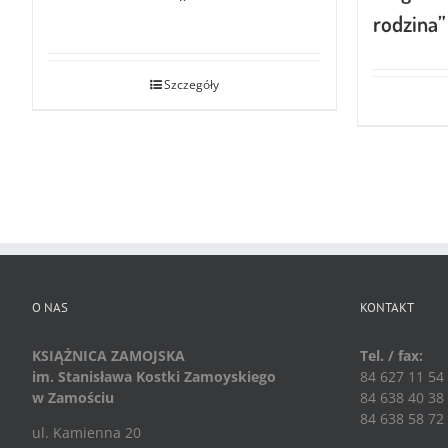
rodzina”
Szczegóły
O NAS
KONTAKT
KSIĄŻNICA ZAMOJSKA
Tel. / fax:
im. Stanisława Kostki Zamoyskiego
84 627 11 54
w Zamościu
84 638 40 38
84 638 58 72
ul. Kamienna 20