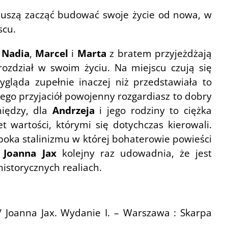
muszą zacząć budować swoje życie od nowa, w
scu.
,
Nadia
,
Marcel
i
Marta
z bratem przyjeżdżają
rozdział w swoim życiu. Na miejscu czują się
gląda zupełnie inaczej niż przedstawiała to
jego przyjaciół powojenny rozgardiasz to dobry
iędzy, dla
Andrzeja
i jego rodziny to ciężka
 wartości, którymi się dotychczas kierowali.
poka stalinizmu w której bohaterowie powieści
.
Joanna Jax
kolejny raz udowadnia, że jest
istorycznych realiach.
/ Joanna Jax. Wydanie I. – Warszawa : Skarpa