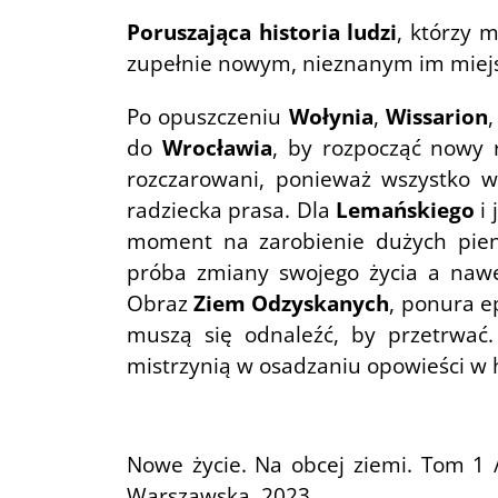
Poruszająca historia ludzi
, którzy 
zupełnie nowym, nieznanym im miej
Po opuszczeniu
Wołynia
,
Wissarion
do
Wrocławia
, by rozpocząć nowy 
rozczarowani, ponieważ wszystko wy
radziecka prasa. Dla
Lemańskiego
i 
moment na zarobienie dużych pien
próba zmiany swojego życia a nawet
Obraz
Ziem Odzyskanych
, ponura e
muszą się odnaleźć, by przetrwać
mistrzynią w osadzaniu opowieści w h
Nowe życie. Na obcej ziemi. Tom 1 
Warszawska, 2023