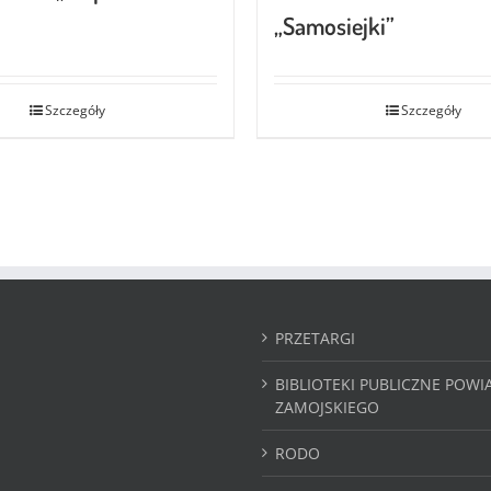
„Samosiejki”
Szczegóły
Szczegóły
PRZETARGI
BIBLIOTEKI PUBLICZNE POWI
ZAMOJSKIEGO
RODO