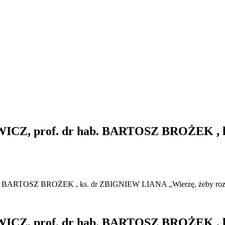
 prof. dr hab. BARTOSZ BROŻEK , ks
ARTOSZ BROŻEK , ks. dr ZBIGNIEW LIANA „Wierzę, żeby roz
 prof. dr hab. BARTOSZ BROŻEK , ks