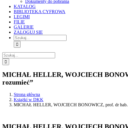
Dokumenty do pobrania
KATALOG
BIBLIOTEKA CYFROWA
LEGIMI
FILIE
GALERIE
ZALOGUJ SIĘ
Szukaj
Szukaj
MICHAŁ HELLER, WOJCIECH BONOWICZ,
rozumieć”
Strona główna
Książki w DKK
MICHAŁ HELLER, WOJCIECH BONOWICZ, prof. dr hab. B
MICHAŁ HELLER, WOJCIECH BONOWICZ,