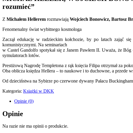
rozumieć”
Z
Michałem Hellerem
rozmawiają
Wojciech Bonowicz, Bartosz B
Fenomenalny świat wybitnego kosmologa
Zaczął edukację w radzieckim kołchozie, by po latach zająć si
komunistycznymi. Na seminariach
w Castel Gandolfo spotykał się z Janem Pawłem II. Uważa, że Bó
symulatorach lotów.
Prestiżową Nagrodę Templetona z rąk księcia Filipa otrzymał za poko
Oba oblicza księdza Hellera – to naukowe i to duchowne, a przede wsz
Od dzieciństwa na Sybirze po czerwone dywany Pałacu Buckingham –
Kategoria:
Książki w DKK
Opinie (0)
Opinie
Na razie nie ma opinii o produkcie.