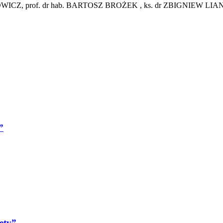
CZ, prof. dr hab. BARTOSZ BROŻEK , ks. dr ZBIGNIEW LIANA 
”
ety”