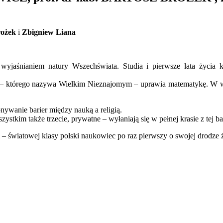
rożek
i
Zbigniew Liana
ę wyjaśnianiem natury Wszechświata. Studia i pierwsze lata życia
g – którego nazywa Wielkim Nieznajomym – uprawia matematykę. W w
nywanie barier między nauką a religią.
ystkim także trzecie, prywatne – wyłaniają się w pełnej krasie z tej 
 światowej klasy polski naukowiec po raz pierwszy o swojej drodze 