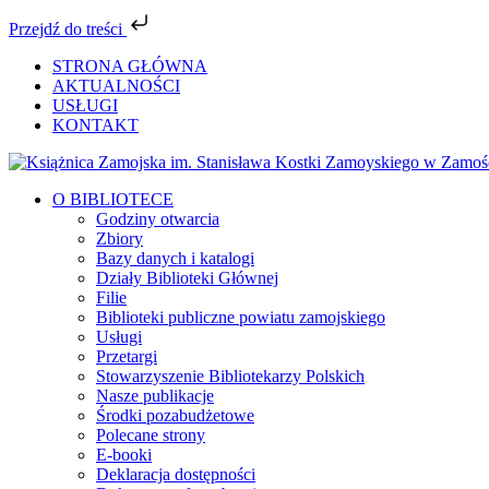
Przejdź do treści
Przejdź
STRONA GŁÓWNA
do
AKTUALNOŚCI
zawartości
USŁUGI
KONTAKT
Facebook
YouTube
Instagram
Tiktok
O BIBLIOTECE
Godziny otwarcia
Zbiory
Bazy danych i katalogi
Działy Biblioteki Głównej
Filie
Biblioteki publiczne powiatu zamojskiego
Usługi
Przetargi
Stowarzyszenie Bibliotekarzy Polskich
Nasze publikacje
Środki pozabudżetowe
Polecane strony
E-booki
Deklaracja dostępności