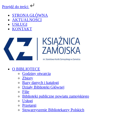
Przejdź do treści
Przejdź
STRONA GŁÓWNA
do
AKTUALNOŚCI
zawartości
USŁUGI
KONTAKT
Facebook
YouTube
Instagram
Tiktok
O BIBLIOTECE
Godziny otwarcia
Zbiory
Bazy danych i katalogi
Działy Biblioteki Głównej
Filie
Biblioteki publiczne powiatu zamojskiego
Usługi
Przetargi
Stowarzyszenie Bibliotekarzy Polskich