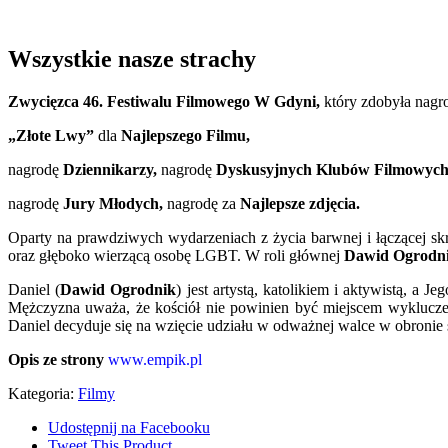
Wszystkie nasze strachy
Zwycięzca 46. Festiwalu Filmowego W Gdyni,
który zdobyła nagr
„Złote Lwy”
dla
Najlepszego Filmu,
nagrodę
Dziennikarzy
,
nagrodę
Dyskusyjnych Klubów Filmowych
nagrodę
Jury Młodych,
nagrodę za
Najlepsze zdjęcia.
Oparty na prawdziwych wydarzeniach z życia barwnej i łączącej skr
oraz głęboko wierzącą osobę LGBT. W roli głównej
Dawid Ogrodn
Daniel (
Dawid Ogrodnik
) jest artystą, katolikiem i aktywistą, 
Mężczyzna uważa, że kościół nie powinien być miejscem wyklucze
Daniel decyduje się na wzięcie udziału w odważnej walce w obronie 
Opis ze strony
www.empik.pl
Kategoria:
Filmy
Udostępnij na Facebooku
Tweet This Product