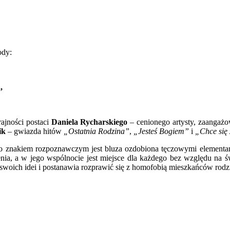
ody:
,
ajności postaci
Daniela Rycharskiego
– cenionego artysty, zaangaż
ik
– gwiazda hitów
„Ostatnia Rodzina”
,
„Jesteś Bogiem”
i
„Chce się
a Jego znakiem rozpoznawczym jest bluza ozdobiona tęczowymi element
nia, a w jego wspólnocie jest miejsce dla każdego bez względu na 
swoich idei i postanawia rozprawić się z homofobią mieszkańców rodz