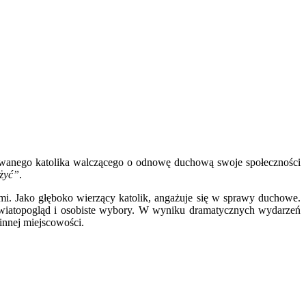
owanego katolika walczącego o odnowę duchową swoje społeczności
 żyć”
.
ami. Jako głęboko wierzący katolik, angażuje się w sprawy duchowe.
światopogląd i osobiste wybory. W wyniku dramatycznych wydarzeń
innej miejscowości.