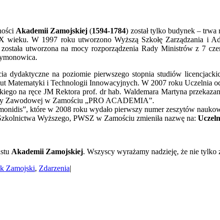
tności
Akademii Zamojskiej
(
1594-1784
) został tylko budynek – trwa
XX wieku. W 1997 roku utworzono Wyższą Szkołę Zarządzania i Adm
stała utworzona na mocy rozporządzenia Rady Ministrów z 7 czer
zymonowica.
ia dydaktyczne na poziomie pierwszego stopnia studiów licencjacki
tytut Matematyki i Technologii Innowacyjnych. W 2007 roku Uczelnia 
ickiego na ręce JM Rektora prof. dr hab. Waldemara Martyna przeka
zkoły Zawodowej w Zamościu „PRO ACADEMIA”.
onidis”, które w 2008 roku wydało pierwszy numer zeszytów nauko
i Szkolnictwa Wyższego, PWSZ w Zamościu zmieniła nazwę na:
Uczel
stu
Akademii Zamojskiej
. Wszyscy wyrażamy nadzieję, że nie tylko 
k Zamojski
,
Zdarzenia
|