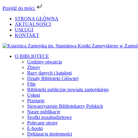
Przejdź do treści
Przejdź
STRONA GŁÓWNA
do
AKTUALNOŚCI
zawartości
USŁUGI
KONTAKT
Facebook
YouTube
Instagram
Tiktok
O BIBLIOTECE
Godziny otwarcia
Zbiory
Bazy danych i katalogi
Działy Biblioteki Głównej
Filie
Biblioteki publiczne powiatu zamojskiego
Usługi
Przetargi
Stowarzyszenie Bibliotekarzy Polskich
Nasze publikacje
Środki pozabudżetowe
Polecane strony
E-booki
Deklaracja dostępności