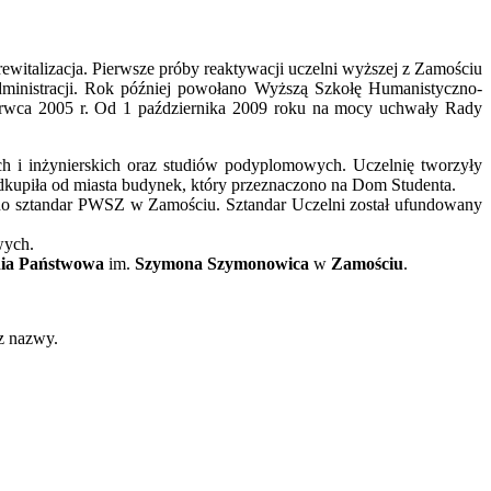
 rewitalizacja. Pierwsze próby reaktywacji uczelni wyższej z Zamościu
inistracji. Rok później powołano Wyższą Szkołę Humanistyczno-
wca 2005 r. Od 1 października 2009 roku na mocy uchwały Rady
ch i inżynierskich oraz studiów podyplomowych. Uczelnię tworzyły
odkupiła od miasta budynek, który przeznaczono na Dom Studenta.
zano sztandar PWSZ w Zamościu. Sztandar Uczelni został ufundowany
wych.
nia Państwowa
im.
Szymona Szymonowica
w
Zamościu
.
z nazwy.