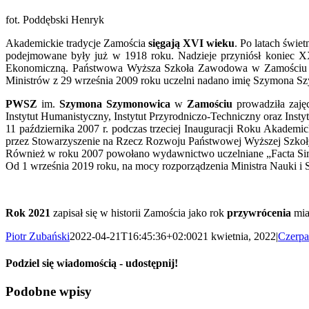
fot. Poddębski Henryk
Akademickie tradycje Zamościa
sięgają XVI wieku
. Po latach świe
podejmowane były już w 1918 roku. Nadzieje przyniósł koniec 
Ekonomiczną. Państwowa Wyższa Szkoła Zawodowa w Zamościu zo
Ministrów z 29 września 2009 roku uczelni nadano imię Szymona S
PWSZ
im.
Szymona Szymonowica
w
Zamościu
prowadziła zajęc
Instytut Humanistyczny, Instytut Przyrodniczo-Techniczny oraz Ins
11 października 2007 r. podczas trzeciej Inauguracji Roku Akadem
przez Stowarzyszenie na Rzecz Rozwoju Państwowej Wyższej S
Również w roku 2007 powołano wydawnictwo uczelniane „Facta Sim
Od 1 września 2019 roku, na mocy rozporządzenia Ministra Nauki 
Rok 2021
zapisał się w historii Zamościa jako rok
przywrócenia
mia
Piotr Zubański
2022-04-21T16:45:36+02:00
21 kwietnia, 2022
|
Czerpa
Podziel się wiadomością - udostępnij!
Facebook
X
Reddit
LinkedIn
WhatsApp
Tumblr
Pinterest
Vk
Email
Podobne wpisy