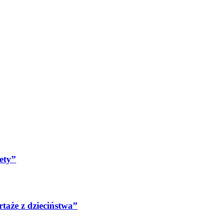
ety”
aże z dzieciństwa”