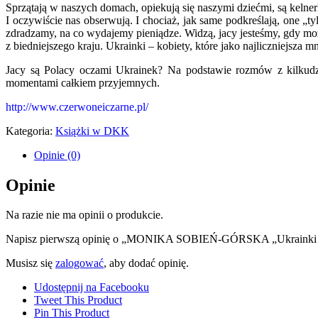
Sprzątają w naszych domach, opiekują się naszymi dziećmi, są kelne
I oczywiście nas obserwują. I chociaż, jak same podkreślają, one „ty
zdradzamy, na co wydajemy pieniądze. Widzą, jacy jesteśmy, gdy m
z biedniejszego kraju. Ukrainki – kobiety, które jako najliczniejsza
Jacy są Polacy oczami Ukrainek? Na podstawie rozmów z kilkudzi
momentami całkiem przyjemnych.
http://www.czerwoneiczarne.pl/
Kategoria:
Książki w DKK
Opinie (0)
Opinie
Na razie nie ma opinii o produkcie.
Napisz pierwszą opinię o „MONIKA SOBIEŃ-GÓRSKA „Ukrainki Co 
Musisz się
zalogować
, aby dodać opinię.
Udostępnij na Facebooku
Tweet This Product
Pin This Product