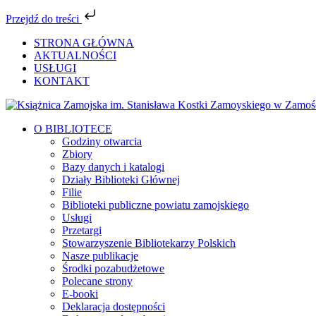
Przejdź do treści
Przejdź
STRONA GŁÓWNA
do
AKTUALNOŚCI
zawartości
USŁUGI
KONTAKT
Facebook
YouTube
Instagram
Tiktok
O BIBLIOTECE
Godziny otwarcia
Zbiory
Bazy danych i katalogi
Działy Biblioteki Głównej
Filie
Biblioteki publiczne powiatu zamojskiego
Usługi
Przetargi
Stowarzyszenie Bibliotekarzy Polskich
Nasze publikacje
Środki pozabudżetowe
Polecane strony
E-booki
Deklaracja dostępności