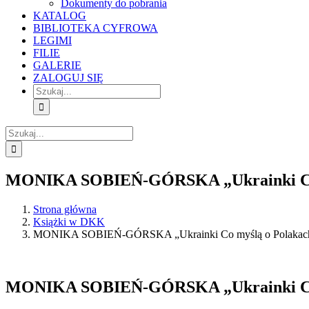
Dokumenty do pobrania
KATALOG
BIBLIOTEKA CYFROWA
LEGIMI
FILIE
GALERIE
ZALOGUJ SIĘ
Szukaj
Szukaj
MONIKA SOBIEŃ-GÓRSKA „Ukrainki Co m
Strona główna
Książki w DKK
MONIKA SOBIEŃ-GÓRSKA „Ukrainki Co myślą o Polakach u
MONIKA SOBIEŃ-GÓRSKA „Ukrainki Co m