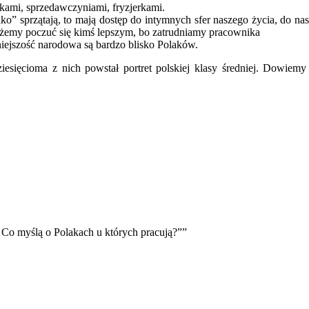
rkami, sprzedawczyniami, fryzjerkami.
lko” sprzątają, to mają dostęp do intymnych sfer naszego życia, do na
ożemy poczuć się kimś lepszym, bo zatrudniamy pracownika
 mniejszość narodowa są bardzo blisko Polaków.
esięcioma z nich powstał portret polskiej klasy średniej. Dowie
myślą o Polakach u których pracują?””