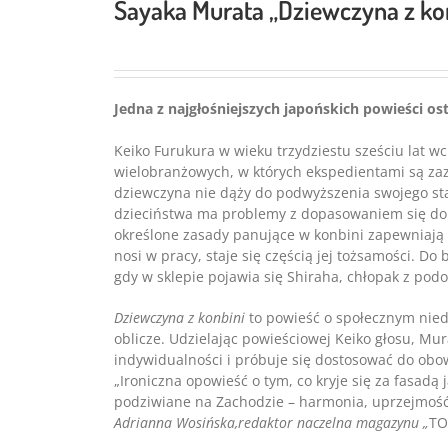
Sayaka Murata „Dziewczyna z ko
Jedna z najgłośniejszych japońskich powieści ost
Keiko Furukura w wieku trzydziestu sześciu lat w
wielobranżowych, w których ekspedientami są zaz
dziewczyna nie dąży do podwyższenia swojego sta
dzieciństwa ma problemy z dopasowaniem się do 
określone zasady panujące w konbini zapewniają 
nosi w pracy, staje się częścią jej tożsamości. D
gdy w sklepie pojawia się Shiraha, chłopak z po
Dziewczyna z konbini
to powieść o społecznym nied
oblicze. Udzielając powieściowej Keiko głosu, Mur
indywidualności i próbuje się dostosować do obo
„Ironiczna opowieść o tym, co kryje się za fasadą 
podziwiane na Zachodzie – harmonia, uprzejmość
Adrianna Wosińska,
redaktor naczelna magazynu „
TO