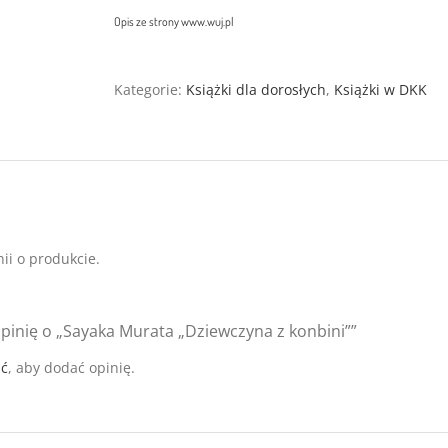
Opis ze strony www.wuj.pl
Kategorie:
Książki dla dorosłych
,
Książki w DKK
ii o produkcie.
pinię o „Sayaka Murata „Dziewczyna z konbini””
ać
, aby dodać opinię.