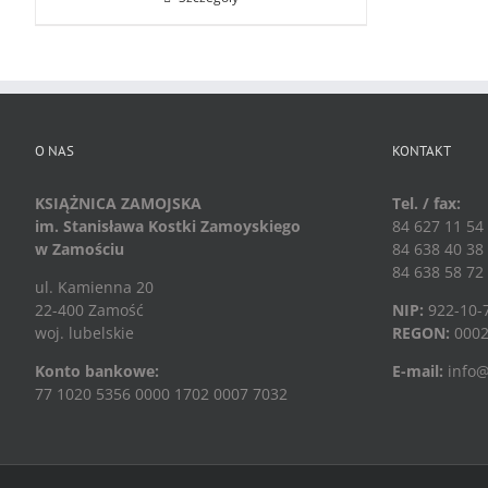
O NAS
KONTAKT
KSIĄŻNICA ZAMOJSKA
Tel. / fax:
im. Stanisława Kostki Zamoyskiego
84 627 11 54
w Zamościu
84 638 40 38
84 638 58 72
ul. Kamienna 20
22-400 Zamość
NIP:
922-10-
woj. lubelskie
REGON:
0002
Konto bankowe:
E-mail:
info@
77 1020 5356 0000 1702 0007 7032