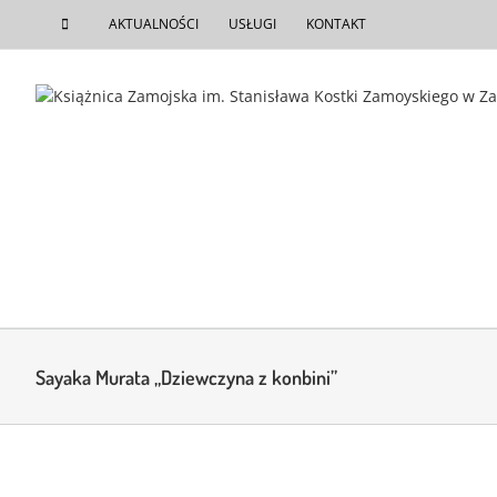
do
Przejdź
treści
AKTUALNOŚCI
USŁUGI
KONTAKT
do
zawartości
Sayaka Murata „Dziewczyna z konbini”