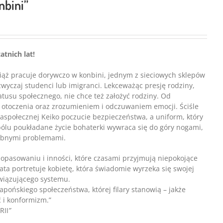
nbini”
atnich lat!
ciąż pracuje dorywczo w konbini, jednym z sieciowych sklepów
wyczaj studenci lub imigranci. Lekceważąc presję rodziny,
tusu społecznego, nie chce też założyć rodziny. Od
otoczenia oraz zrozumieniem i odczuwaniem emocji. Ściśle
aspołecznej Keiko poczucie bezpieczeństwa, a uniform, który
o bólu poukładane życie bohaterki wywraca się do góry nogami,
dobnymi problemami.
opasowaniu i inności, które czasami przyjmują niepokojące
ata portretuje kobietę, która świadomie wyrzeka się swojej
wiązującego systemu.
japońskiego społeczeństwa, której filary stanowią – jakże
 i konformizm.”
RII
”