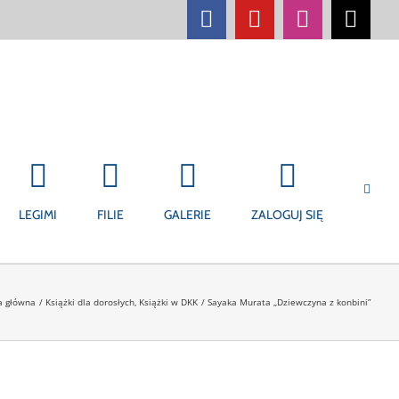
Facebook
YouTube
Instagram
Tikt
LEGIMI
FILIE
GALERIE
ZALOGUJ SIĘ
a główna
Książki dla dorosłych
Książki w DKK
Sayaka Murata „Dziewczyna z konbini”