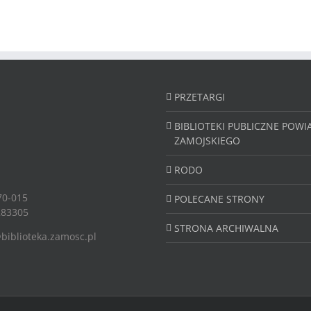
PRZETARGI
BIBLIOTEKI PUBLICZNE POWI
ZAMOJSKIEGO
RODO
70-015
POLECANE STRONY
83305
STRONA ARCHIWALNA
biblioteka.zamosc.pl