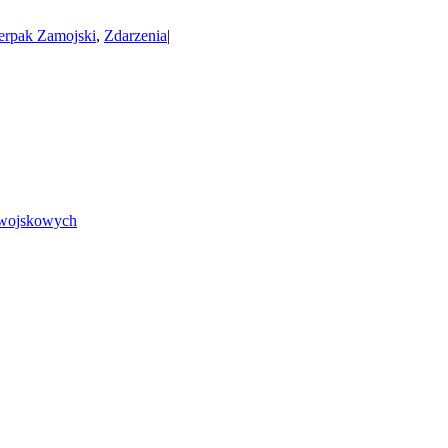
erpak Zamojski
,
Zdarzenia
|