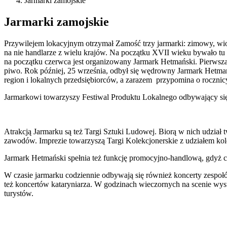
Jarmarki zamojskie
Jarmarki zamojskie
Przywilejem lokacyjnym otrzymał Zamość trzy jarmarki: zimowy, wiose
na nie handlarze z wielu krajów. Na początku XVII wieku bywało tu 
na początku czerwca jest organizowany Jarmark Hetmański. Pierwsza
piwo. Rok później, 25 września, odbył się wędrowny Jarmark Hetma
region i lokalnych przedsiębiorców, a zarazem przypomina o roczni
Jarmarkowi towarzyszy Festiwal Produktu Lokalnego odbywający się 
Atrakcją Jarmarku są też Targi Sztuki Ludowej. Biorą w nich udział
zawodów. Imprezie towarzyszą Targi Kolekcjonerskie z udziałem kole
Jarmark Hetmański spełnia też funkcję promocyjno-handlową, gdyż co 
W czasie jarmarku codziennie odbywają się również koncerty zespoł
też koncertów kataryniarza. W godzinach wieczornych na scenie wyst
turystów.