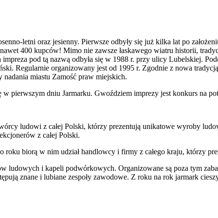
nno-letni oraz jesienny. Pierwsze odbyły się już kilka lat po założen
nawet 400 kupców! Mimo nie zawsze łaskawego wiatru historii, tradyc
 impreza pod tą nazwą odbyła się w 1988 r. przy ulicy Lubelskiej. P
ński. Regularnie organizowany jest od 1995 r. Zgodnie z nowa tradyc
cy nadania miastu Zamość praw miejskich.
w pierwszym dniu Jarmarku. Gwoździem imprezy jest konkurs na potraw
 twórcy ludowi z całej Polski, którzy prezentują unikatowe wyroby l
kcjonerów z całej Polski.
roku biorą w nim udział handlowcy i firmy z całego kraju, którzy prez
ów ludowych i kapeli podwórkowych. Organizowane są poza tym zabawy
ępują znane i lubiane zespoły zawodowe. Z roku na rok jarmark ciesz