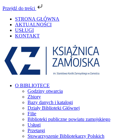
Przejdź do treści
Przejdź
STRONA GŁÓWNA
do
AKTUALNOŚCI
zawartości
USŁUGI
KONTAKT
Facebook
YouTube
Instagram
Tiktok
O BIBLIOTECE
Godziny otwarcia
Zbiory
Bazy danych i katalogi
Działy Biblioteki Głównej
Filie
Biblioteki publiczne powiatu zamojskiego
Usługi
Przetargi
Stowarzyszenie Bibliotekarzy Polskich