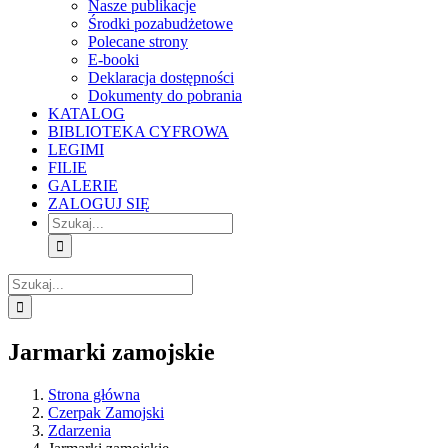
Nasze publikacje
Środki pozabudżetowe
Polecane strony
E-booki
Deklaracja dostępności
Dokumenty do pobrania
KATALOG
BIBLIOTEKA CYFROWA
LEGIMI
FILIE
GALERIE
ZALOGUJ SIĘ
Szukaj
Szukaj
Jarmarki zamojskie
Strona główna
Czerpak Zamojski
Zdarzenia