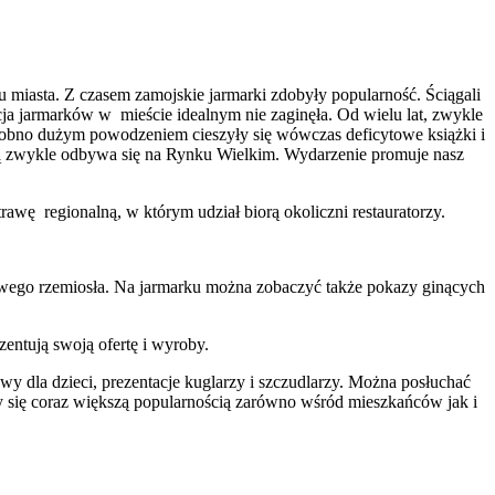
iu miasta. Z czasem zamojskie jarmarki zdobyły popularność. Ściągali
ja jarmarków w mieście idealnym nie zaginęła. Od wielu lat, zwykle
odobno dużym powodzeniem cieszyły się wówczas deficytowe książki i
ją zwykle odbywa się na Rynku Wielkim. Wydarzenie promuje nasz
ę regionalną, w którym udział biorą okoliczni restauratorzy.
udowego rzemiosła. Na jarmarku można zobaczyć także pokazy ginących
entują swoją ofertę i wyroby.
 dla dzieci, prezentacje kuglarzy i szczudlarzy. Można posłuchać
y się coraz większą popularnością zarówno wśród mieszkańców jak i