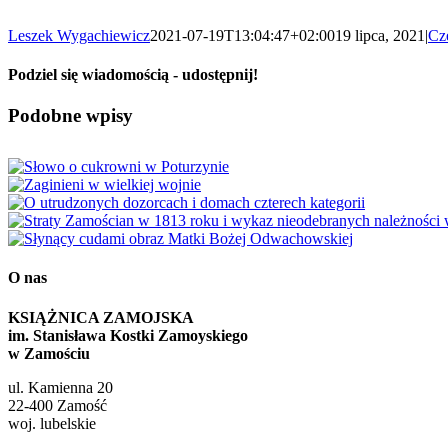
Leszek Wygachiewicz
2021-07-19T13:04:47+02:00
19 lipca, 2021
|
Cz
Podziel się wiadomością - udostępnij!
Facebook
X
Reddit
LinkedIn
WhatsApp
Tumblr
Pinterest
Vk
Email
Podobne wpisy
O nas
KSIĄŻNICA ZAMOJSKA
im. Stanisława Kostki Zamoyskiego
w Zamościu
ul. Kamienna 20
22-400 Zamość
woj. lubelskie