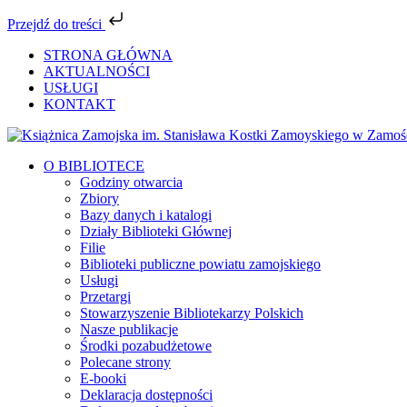
Przejdź do treści
Przejdź
STRONA GŁÓWNA
do
AKTUALNOŚCI
zawartości
USŁUGI
KONTAKT
Facebook
YouTube
Instagram
Tiktok
O BIBLIOTECE
Godziny otwarcia
Zbiory
Bazy danych i katalogi
Działy Biblioteki Głównej
Filie
Biblioteki publiczne powiatu zamojskiego
Usługi
Przetargi
Stowarzyszenie Bibliotekarzy Polskich
Nasze publikacje
Środki pozabudżetowe
Polecane strony
E-booki
Deklaracja dostępności