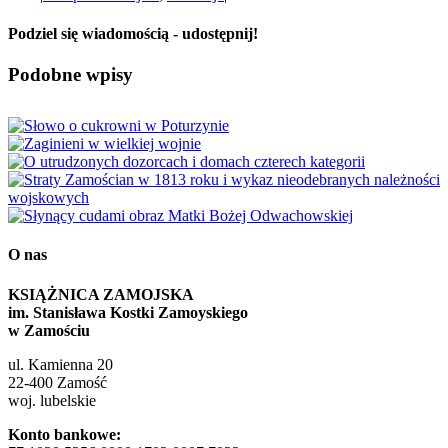
Podziel się wiadomością - udostępnij!
Facebook
X
Reddit
LinkedIn
WhatsApp
Tumblr
Pinterest
Vk
Email
Podobne wpisy
O nas
KSIĄŻNICA ZAMOJSKA
im. Stanisława Kostki Zamoyskiego
w Zamościu
ul. Kamienna 20
22-400 Zamość
woj. lubelskie
Konto bankowe: