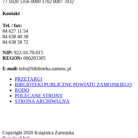
77 1020 5356 0000 1702 0007 7032
Kontakt
Tel. / fax:
84 627 11 54
84 638 40 38
84 638 58 72
NIP:
922-10-70-015
REGON:
000283305
E-mail:
info@biblioteka.zamosc.pl
PRZETARGI
BIBLIOTEKI PUBLICZNE POWIATU ZAMOJSKIEGO
RODO
POLECANE STRONY
STRONA ARCHIWALNA
Copyright 2020 Książnica Zamojska
Facebook
YouTube
Instagram
Tiktok