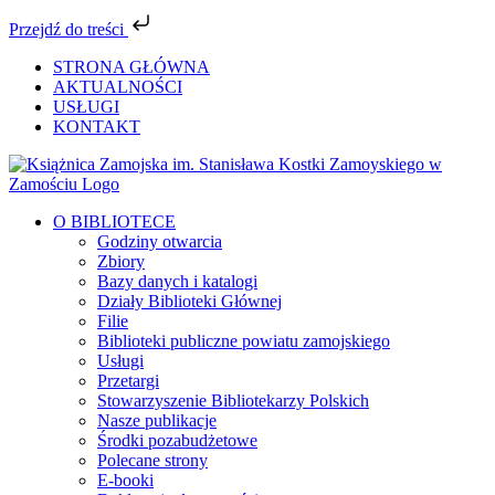
Przejdź do treści
Przejdź
STRONA GŁÓWNA
do
AKTUALNOŚCI
zawartości
USŁUGI
KONTAKT
Facebook
YouTube
Instagram
Tiktok
O BIBLIOTECE
Godziny otwarcia
Zbiory
Bazy danych i katalogi
Działy Biblioteki Głównej
Filie
Biblioteki publiczne powiatu zamojskiego
Usługi
Przetargi
Stowarzyszenie Bibliotekarzy Polskich
Nasze publikacje
Środki pozabudżetowe
Polecane strony
E-booki