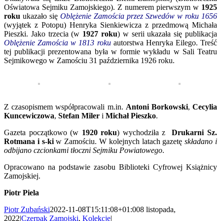
Oświatowa Sejmiku Zamojskiego). Z numerem pierwszym w
1925
roku
ukazało się
Oblężenie Zamościa przez Szwedów w roku 1656
(wyjątek z Potopu)
Henryka Sienkiewicza z przedmową Michała
Pieszki. Jako trzecia (w
1927 roku
) w serii ukazała się publikacja
Oblężenie Zamościa w 1813 roku
autorstwa Henryka Eilego. Treść
tej publikacji prezentowana była w formie wykładu w Sali Teatru
Sejmikowego w Zamościu 31 października 1926 roku.
Z czasopismem współpracowali m.in.
Antoni Borkowski
,
Cecylia
Kuncewiczowa
,
Stefan Miler
i
Michał Pieszko
.
Gazeta początkowo (w
1920 roku
) wychodziła z
Drukarni Sz.
Rotmana i s-ki
w Zamościu. W kolejnych latach gazetę
składano i
odbijano czcionkami tłoczni Sejmiku Powiatowego
.
Opracowano na podstawie zasobu Biblioteki Cyfrowej Książnicy
Zamojskiej.
Piotr Piela
Piotr Zubański
2022-11-08T15:11:08+01:00
8 listopada,
2022
|
Czerpak Zamojski
,
Kolekcje
|