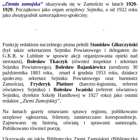
„Ziemia zamojska”
ukazywała się w Zamościu w latach
1920-
1929
. Początkowo jako
organ urzędowy Sejmiku
, a od 1922 roku
jako
dwutygodnik samorządowo-społeczny
.
Funkcję redaktora naczelnego pisma pełnili
Stanisław Gliszczyński
(był także sekretarzem Sejmiku Powiatowego i delegatem do
G.K.R. w Lublinie w sprawie akcji organizowania opieki nad
sierotami),
Bolesław Tkaczyk
(również inspektor i sekretarz
Sejmiku Powiatowego),
Bolesław Bajankiewicz
(urodzony 30
października 1883 roku, zmarł 4 grudnia 1953 roku, działacz
społeczny, sekretarz Sejmiku Powiatowego oraz burmistrz
Zamościa),
Fryderyk Plattner
(harcerz-legionista, referent
oświatowy Sejmiku) i
Bolesław Iwański
(referent oświatowy
Sejmiku, dyrektor Szkoły Handlowej w 1927 roku) jako ostatni
redaktor
„Ziemi Zamojskiej”
.
Na łamach gazety omawiano sprawy regionu, publikowano
urzędowe ogłoszenia, felietony, zamieszczano korespondencje.
Zajmowano się historią, oświatą i sprawami samorządu.
Publikowano również poezję.
Ukazywała się także Biblioteczka Ziemi Zamojskiej (Biblioteczka