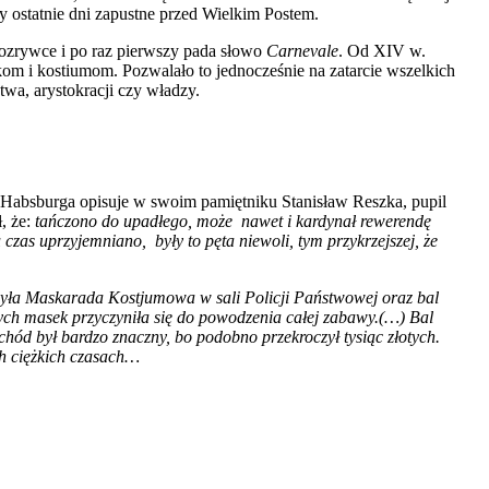
y ostatnie dni zapustne przed Wielkim Postem.
rozrywce i po raz pierwszy pada słowo
Carnevale
. Od XIV w.
om i kostiumom. Pozwalało to jednocześnie na zatarcie wszelkich
twa, arystokracji czy władzy.
 Habsburga opisuje w swoim pamiętniku Stanisław Reszka, pupil
, że:
tańczono do upadłego, może nawet i kardynał rewerendę
czas uprzyjemniano, były to pęta niewoli, tym przykrzejszej, że
yła Maskarada Kostjumowa w sali Policji Państwowej oraz bal
nych masek przyczyniła się do powodzenia całej zabawy.(…) Bal
chód był bardzo znaczny, bo podobno przekroczył tysiąc złotych.
ych ciężkich czasach…