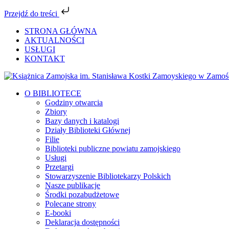
Przejdź do treści
Przejdź
STRONA GŁÓWNA
do
AKTUALNOŚCI
zawartości
USŁUGI
KONTAKT
Facebook
YouTube
Instagram
Tiktok
O BIBLIOTECE
Godziny otwarcia
Zbiory
Bazy danych i katalogi
Działy Biblioteki Głównej
Filie
Biblioteki publiczne powiatu zamojskiego
Usługi
Przetargi
Stowarzyszenie Bibliotekarzy Polskich
Nasze publikacje
Środki pozabudżetowe
Polecane strony
E-booki
Deklaracja dostępności