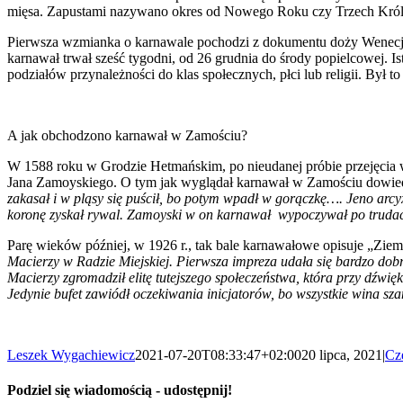
mięsa. Zapustami nazywano okres od Nowego Roku czy Trzech Króli do
Pierwsza wzmianka o karnawale pochodzi z dokumentu doży Wenecji V
karnawał trwał sześć tygodni, od 26 grudnia do środy popielcowej. 
podziałów przynależności do klas społecznych, płci lub religii. Był 
A jak obchodzono karnawał w Zamościu?
W 1588 roku w Grodzie Hetmańskim, po nieudanej próbie przejęcia w
Jana Zamoyskiego. O tym jak wyglądał karnawał w Zamościu dowiedzi
zakasał i w pląsy się puścił, bo potym wpadł w gorączkę…. Jeno arcyx
koronę zyskał rywal. Zamoyski w on karnawał wypoczywał po trudach
Parę wieków później, w 1926 r., tak bale karnawałowe opisuje „Zie
Macierzy w Radzie Miejskiej. Pierwsza impreza udała się bardzo dob
Macierzy zgromadził elitę tutejszego społeczeństwa, która przy dźwię
Jedynie bufet zawiódł oczekiwania inicjatorów, bo wszystkie wina sza
Leszek Wygachiewicz
2021-07-20T08:33:47+02:00
20 lipca, 2021
|
Cz
Podziel się wiadomością - udostępnij!