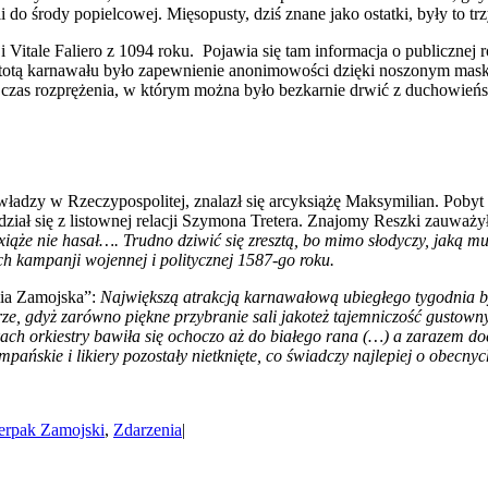
 środy popielcowej. Mięsopusty, dziś znane jako ostatki, były to trz
itale Faliero z 1094 roku. Pojawia się tam informacja o publicznej 
Istotą karnawału było zapewnienie anonimowości dzięki noszonym mask
to czas rozprężenia, w którym można było bezkarnie drwić z duchowieńs
ładzy w Rzeczypospolitej, znalazł się arcyksiążę Maksymilian. Pobyt
ał się z listownej relacji Szymona Tretera. Znajomy Reszki zauważył
iąże nie hasał…. Trudno dziwić się zresztą, bo mimo słodyczy, jaką mu 
 kampanji wojennej i politycznej 1587-go roku.
mia Zamojska”:
Największą atrakcją karnawałową ubiegłego tygodnia b
rze, gdyż zarówno piękne przybranie sali jakoteż tajemniczość gustow
kach orkiestry bawiła się ochoczo aż do białego rana (…) a zarazem do
mpańskie i likiery pozostały nietknięte, co świadczy najlepiej o obecn
erpak Zamojski
,
Zdarzenia
|