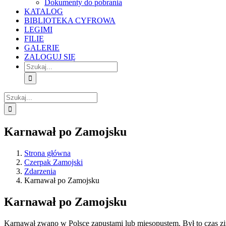
Dokumenty do pobrania
KATALOG
BIBLIOTEKA CYFROWA
LEGIMI
FILIE
GALERIE
ZALOGUJ SIĘ
Szukaj
Szukaj
Karnawał po Zamojsku
Strona główna
Czerpak Zamojski
Zdarzenia
Karnawał po Zamojsku
Karnawał po Zamojsku
Karnawał zwano w Polsce zapustami lub mięsopustem. Był to czas zim