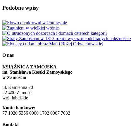
Facebook
X
Reddit
LinkedIn
WhatsApp
Tumblr
Pinterest
Vk
Email
Podobne wpisy
O nas
KSIĄŻNICA ZAMOJSKA
im. Stanisława Kostki Zamoyskiego
w Zamościu
ul. Kamienna 20
22-400 Zamość
woj. lubelskie
Konto bankowe:
77 1020 5356 0000 1702 0007 7032
Kontakt