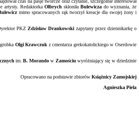
najdował czas na pasje twórcze oraz czytanie, szczególnie interesował
je artysty. Redaktorka
Olbrych
skłoniła
Bulewicza
do wyznania, że
Bulewicz
mimo spracowanych rąk tworzył kreacje dla swojej żony i
yrektor PKZ
Zdzisław Drankowski
zapytany przez dziennikarkę o
agrobka
Olgi Krawczuk
z cmentarza grekokatolickiego w Oserdowie
ycznych
im.
B. Morando
w
Zamościu
wyróżniający się w dziedzinie
Opracowano na podstawie zbiorów
Książnicy Zamojskiej
Agnieszka Piela