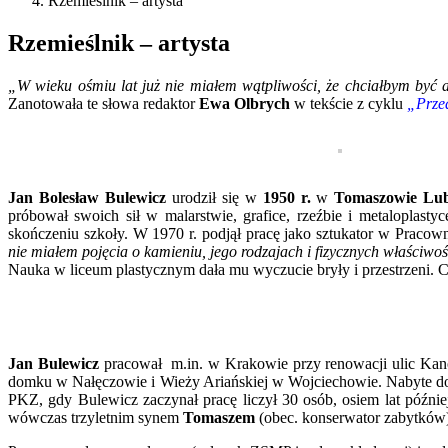
Rzemieślnik – artysta
Rzemieślnik – artysta
„W wieku ośmiu lat już nie miałem wątpliwości, że chciałbym być 
Zanotowała te słowa redaktor
Ewa Olbrych
w tekście z cyklu
„Prze
Jan Bolesław Bulewicz
urodził się w
1950 r.
w
Tomaszowie Lub
próbował swoich sił w malarstwie, grafice, rzeźbie i metaloplast
skończeniu szkoły. W 1970 r. podjął pracę jako sztukator w Prac
nie miałem pojęcia o kamieniu, jego rodzajach i fizycznych właściwoś
Nauka w liceum plastycznym dała mu wyczucie bryły i przestrzeni. 
Jan Bulewicz
pracował m.in. w Krakowie przy renowacji ulic Kano
domku w Nałęczowie i Wieży Ariańskiej w Wojciechowie. Nabyte d
PKZ, gdy Bulewicz zaczynał pracę liczył 30 osób, osiem lat późni
wówczas trzyletnim synem
Tomaszem
(obec. konserwator zabytków)