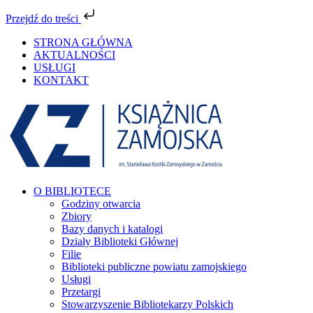
Przejdź do treści
Przejdź
STRONA GŁÓWNA
do
AKTUALNOŚCI
zawartości
USŁUGI
KONTAKT
Facebook
YouTube
Instagram
Tiktok
O BIBLIOTECE
Godziny otwarcia
Zbiory
Bazy danych i katalogi
Działy Biblioteki Głównej
Filie
Biblioteki publiczne powiatu zamojskiego
Usługi
Przetargi
Stowarzyszenie Bibliotekarzy Polskich