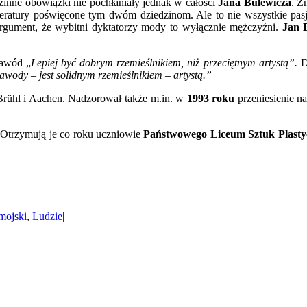
zinne obowiązki nie pochłaniały jednak w całości
Jana Bulewicza
. Z
y literatury poświęcone tym dwóm dziedzinom. Ale to nie wszystkie pas
rgument, że wybitni dyktatorzy mody to wyłącznie mężczyźni.
Jan 
zawód „
Lepiej być dobrym rzemieślnikiem, niż przeciętnym artystą”.
D
wody – jest solidnym rzemieślnikiem – artystą.”
Brühl i Aachen. Nadzorował także m.in. w
1993 roku
przeniesienie n
 Otrzymują je co roku uczniowie
Państwowego Liceum Sztuk Plast
mojski
,
Ludzie
|