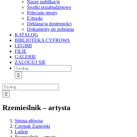
Nasze publikacje
Środki pozabudżetowe
Polecane strony
E-booki
Deklaracja dostępności
Dokumenty do pobrania
KATALOG
BIBLIOTEKA CYFROWA
LEGIMI
FILIE
GALERIE
ZALOGUJ SIĘ
Szukaj
Szukaj
Rzemieślnik – artysta
Strona główna
Czerpak Zamojski
Ludzie