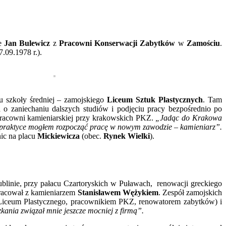
ie
Jan Bulewicz
z
Pracowni Konserwacji Zabytków
w
Zamościu
.
7.09.1978 r.).
u szkoły średniej – zamojskiego
Liceum Sztuk Plastycznych
. Tam
a o zaniechaniu dalszych studiów i podjęciu pracy bezpośrednio po
pracowni kamieniarskiej przy krakowskich PKZ.
„Jadąc do Krakowa
 praktyce mogłem rozpocząć pracę w nowym zawodzie – kamieniarz”.
nic na placu
Mickiewicza
(obec.
Rynek Wielki
).
blinie, przy pałacu Czartoryskich w Puławach, renowacji greckiego
racował z kamieniarzem
Stanisławem Wężykiem
. Zespół zamojskich
Liceum Plastycznego, pracownikiem PKZ, renowatorem zabytków) i
kania związał mnie jeszcze mocniej z firmą”.