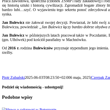
Praca zawodowa, społeczna (członek ZSMP i rady zakładowej) i rod
się historią sztuki i historią cywilizacji. Zgromadził bogate zbior
bardzo lubi…szyć. O wyjawieniu tego sekretu ponoć zdecydował a
synka.
Jan Bulewicz
nie żałował swojej decyzji. Powtarzał, że lubi swój 
Bulewicza, powiedział:
„Jan Bulewicz łączy bardzo dobrze obydwa za
Jan Bulewicz
w późniejszych latach pracował także w Poczdamie, 
(gm. Ulhówek) pod kościół parafialny w Machnówku.
Od
2016 r.
rodzina
Bulewiczów
przyznaje stypendium jego imienia.
rzeźby.
Piotr Zubański
2025-06-03T08:23:50+02:00
6 maja, 2025
|
Czerpak Za
Podziel się wiadomością - udostępnij!
Facebook
X
Reddit
LinkedIn
WhatsApp
Tumblr
Pinterest
Vk
Email
Podobne wpisy