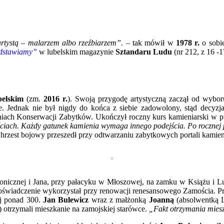
artystą – malarzem albo rzeźbiarzem”.
– tak mówił w
1978 r.
o sob
dstawiamy”
w lubelskim magazynie
Sztandaru Ludu
(nr 212, z 16 -1
elskim
(zm.
2016 r.
). Swoją przygodę artystyczną zaczął od wybor
yce. Jednak nie był nigdy do końca z siebie zadowolony, stąd decyzj
owniach Konserwacji Zabytków. Ukończył roczny kurs kamieniarski w 
ciach.
Każdy gatunek kamienia wymaga innego podejścia. Po rocznej
Chrzest bojowy przeszedł przy odtwarzaniu zabytkowych portali kamie
nicznej i Jana, przy pałacyku w Młoszowej, na zamku w Książu i Lu
oświadczenie wykorzystał przy renowacji renesansowego Zamościa. P
ej ponad 300.
Jan Bulewicz
wraz z małżonką
Joanną
(absolwentką 
 otrzymali mieszkanie na zamojskiej starówce.
„Fakt otrzymania miesz