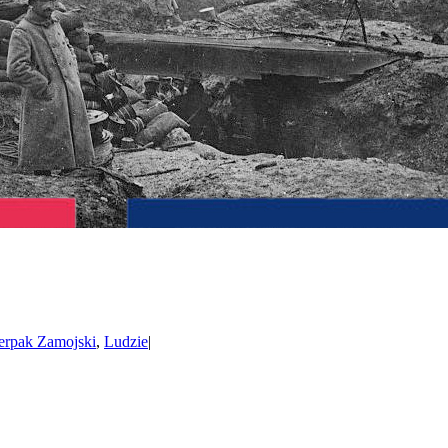
erpak Zamojski
,
Ludzie
|