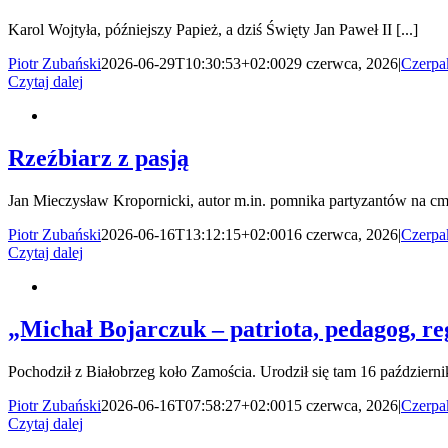
Karol Wojtyła, późniejszy Papież, a dziś Święty Jan Paweł II [...]
Piotr Zubański
2026-06-29T10:30:53+02:00
29 czerwca, 2026
|
Czerpa
Czytaj dalej
Rzeźbiarz z pasją
Jan Mieczysław Kropornicki, autor m.in. pomnika partyzantów na cme
Piotr Zubański
2026-06-16T13:12:15+02:00
16 czerwca, 2026
|
Czerpa
Czytaj dalej
„Michał Bojarczuk – patriota, pedagog, re
Pochodził z Białobrzeg koło Zamościa. Urodził się tam 16 października
Piotr Zubański
2026-06-16T07:58:27+02:00
15 czerwca, 2026
|
Czerpa
Czytaj dalej