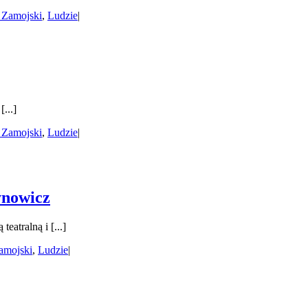
 Zamojski
,
Ludzie
|
...]
 Zamojski
,
Ludzie
|
ynowicz
atralną i [...]
amojski
,
Ludzie
|