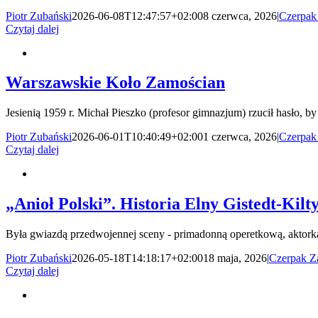
Piotr Zubański
2026-06-08T12:47:57+02:00
8 czerwca, 2026
|
Czerpak
Czytaj dalej
Warszawskie Koło Zamościan
Jesienią 1959 r. Michał Pieszko (profesor gimnazjum) rzucił hasło, by [
Piotr Zubański
2026-06-01T10:40:49+02:00
1 czerwca, 2026
|
Czerpak
Czytaj dalej
„Anioł Polski”. Historia Elny Gistedt-Kilt
Była gwiazdą przedwojennej sceny - primadonną operetkową, aktorką te
Piotr Zubański
2026-05-18T14:18:17+02:00
18 maja, 2026
|
Czerpak Z
Czytaj dalej