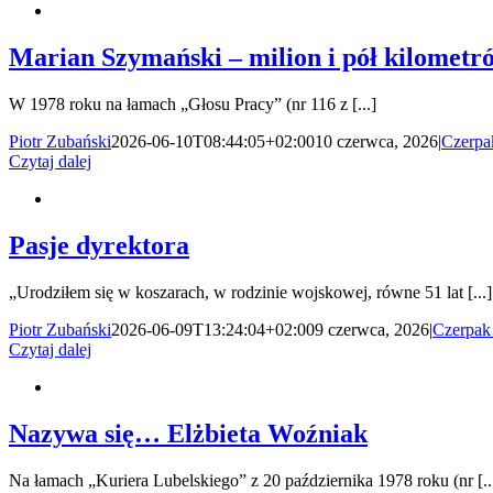
Marian Szymański – milion i pół kilomet
W 1978 roku na łamach „Głosu Pracy” (nr 116 z [...]
Piotr Zubański
2026-06-10T08:44:05+02:00
10 czerwca, 2026
|
Czerpa
Czytaj dalej
Pasje dyrektora
„Urodziłem się w koszarach, w rodzinie wojskowej, równe 51 lat [...]
Piotr Zubański
2026-06-09T13:24:04+02:00
9 czerwca, 2026
|
Czerpak
Czytaj dalej
Nazywa się… Elżbieta Woźniak
Na łamach „Kuriera Lubelskiego” z 20 października 1978 roku (nr [..