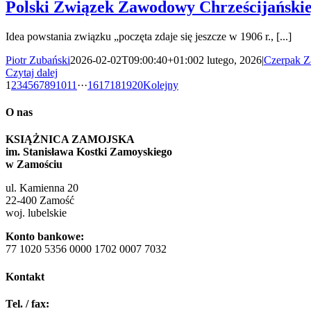
Polski Związek Zawodowy Chrześcijański
Idea powstania związku „poczęta zdaje się jeszcze w 1906 r., [...]
Piotr Zubański
2026-02-02T09:00:40+01:00
2 lutego, 2026
|
Czerpak Z
Czytaj dalej
1
2
3
4
5
6
7
8
9
10
11
···
16
17
18
19
20
Kolejny
O nas
KSIĄŻNICA ZAMOJSKA
im. Stanisława Kostki Zamoyskiego
w Zamościu
ul. Kamienna 20
22-400 Zamość
woj. lubelskie
Konto bankowe:
77 1020 5356 0000 1702 0007 7032
Kontakt
Tel. / fax: