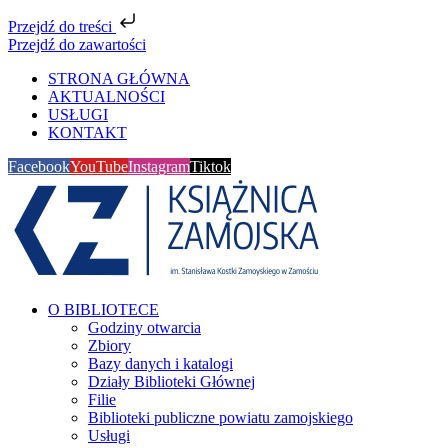
Przejdź do treści
Przejdź do zawartości
STRONA GŁÓWNA
AKTUALNOŚCI
USŁUGI
KONTAKT
Facebook
YouTube
Instagram
Tiktok
O BIBLIOTECE
Godziny otwarcia
Zbiory
Bazy danych i katalogi
Działy Biblioteki Głównej
Filie
Biblioteki publiczne powiatu zamojskiego
Usługi