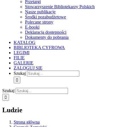
Przetargi
Stowarzyszenie Bibliotekarzy Polskich
Nasze publikacje
Środki pozabudżetowe
Polecane strony
E-booki
Deklaracja dostępności
Dokumenty do pobrania
KATALOG
BIBLIOTEKA CYFROWA
LEGIMI
FILIE
GALERIE
ZALOGUJ SIĘ
Szukaj
Szukaj
Ludzie
Strona główna