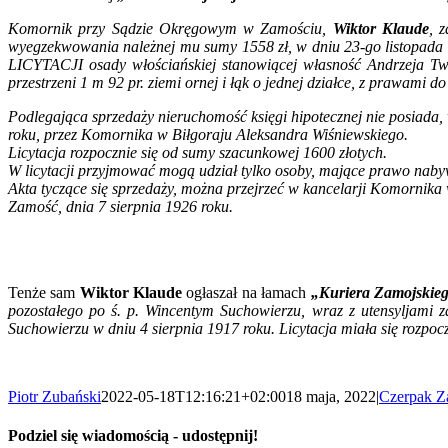
Komornik przy Sądzie Okręgowym w Zamościu,
Wiktor Klaude
, 
wyegzekwowania należnej mu sumy 1558 zł, w dniu 23-go listopa
LICYTACJI osady włościańskiej stanowiącej własność Andrzeja Twor
przestrzeni 1 m 92 pr. ziemi ornej i łąk o jednej działce, z prawami 
Podlegająca sprzedaży nieruchomość księgi hipotecznej nie posiada, 
roku, przez Komornika w Biłgoraju Aleksandra Wiśniewskiego.
Licytacja rozpocznie się od sumy szacunkowej 1600 złotych.
W licytacji przyjmować mogą udział tylko osoby, mające prawo nabyw
Akta tyczące się sprzedaży, można przejrzeć w kancelarji Komornika 
Zamość, dnia 7 sierpnia 1926 roku.
Tenże sam
Wiktor Klaude
ogłaszał na łamach
„Kuriera Zamojskie
pozostałego po ś. p. Wincentym Suchowierzu, wraz z utensyljami 
Suchowierzu w dniu 4 sierpnia 1917 roku. Licytacja miała się rozpoc
Piotr Zubański
2022-05-18T12:16:21+02:00
18 maja, 2022
|
Czerpak Z
Podziel się wiadomością - udostępnij!