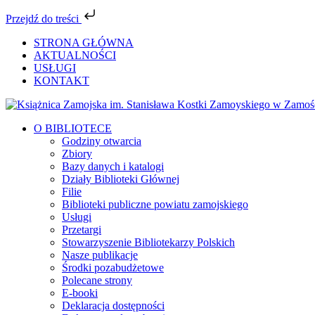
Przejdź do treści
Przejdź
STRONA GŁÓWNA
do
AKTUALNOŚCI
zawartości
USŁUGI
KONTAKT
Facebook
YouTube
Instagram
Tiktok
O BIBLIOTECE
Godziny otwarcia
Zbiory
Bazy danych i katalogi
Działy Biblioteki Głównej
Filie
Biblioteki publiczne powiatu zamojskiego
Usługi
Przetargi
Stowarzyszenie Bibliotekarzy Polskich
Nasze publikacje
Środki pozabudżetowe
Polecane strony
E-booki
Deklaracja dostępności