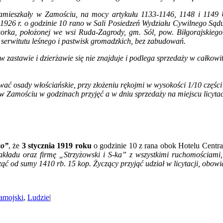
zamieszkały w Zamościu, na mocy artykułu 1133-1146, 1148 i 1149 U
da 1926 r. o godzinie 10 rano w Sali Posiedzeń Wydziału Cywilneg
ka, położonej we wsi Ruda-Zagrody, gm. Sól, pow. Biłgorajskiego, 
do serwitutu leśnego i pastwisk gromadzkich, bez zabudowań.
w zastawie i dzierżawie się nie znajduje i podlega sprzedaży w całko
ać osady włościańskie, przy złożeniu rękojmi w wysokości 1/10 częśc
w Zamościu w godzinach przyjęć a w dniu sprzedaży na miejscu licytac
go”
, że
3 stycznia 1919 roku
o godzinie 10 z rana obok Hotelu Centra
zakładu oraz firmę „Strzyżowski i S-ka” z wszystkimi ruchomościa
ząć od sumy 1410 rb. 15 kop. Życzący przyjąć udział w licytacji, obowi
amojski
,
Ludzie
|