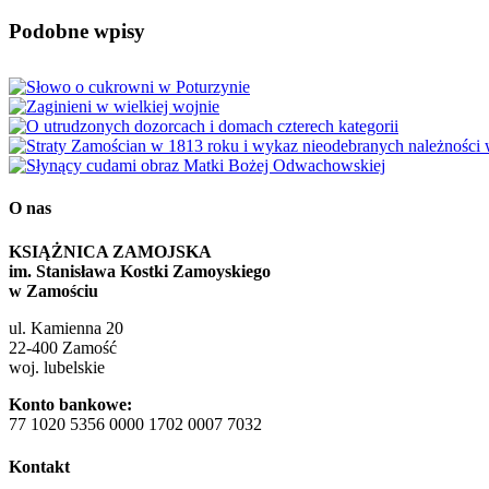
Facebook
X
Reddit
LinkedIn
WhatsApp
Tumblr
Pinterest
Vk
Email
Podobne wpisy
O nas
KSIĄŻNICA ZAMOJSKA
im. Stanisława Kostki Zamoyskiego
w Zamościu
ul. Kamienna 20
22-400 Zamość
woj. lubelskie
Konto bankowe:
77 1020 5356 0000 1702 0007 7032
Kontakt