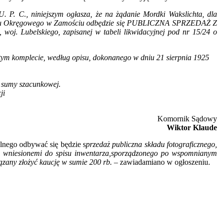
. P. C., niniejszym ogłasza, że na żądanie Mordki Wakslichta, dla
o Sądu Okręgowego w Zamościu odbędzie się PUBLICZNA SPRZEDAŻ Z
woj. Lubelskiego, zapisanej w tabeli likwidacyjnej pod nr 15/24 o
witym komplecie, według opisu, dokonanego w dniu 21 sierpnia 1925
i sumy szacunkowej.
ji
Komornik Sądowy
Wiktor Klaude
lnego odbywać się będzie s
przedaż publiczna składu fotograficznego,
mi, wniesionemi do spisu inwentarza,sporządzonego po wspomnianym
ązany złożyć kaucję w sumie 200 rb. –
zawiadamiano w ogłoszeniu.