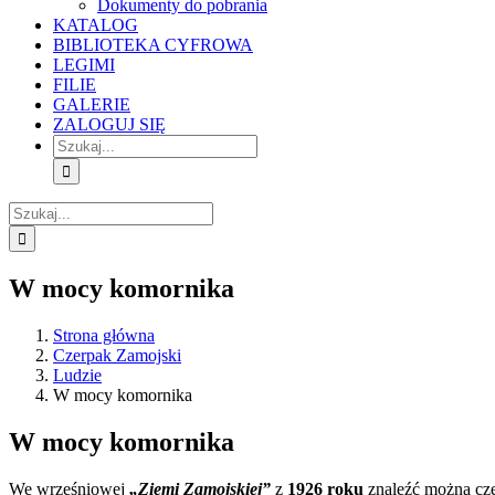
Dokumenty do pobrania
KATALOG
BIBLIOTEKA CYFROWA
LEGIMI
FILIE
GALERIE
ZALOGUJ SIĘ
Szukaj
Szukaj
W mocy komornika
Strona główna
Czerpak Zamojski
Ludzie
W mocy komornika
W mocy komornika
We wrześniowej
„Ziemi Zamojskiej”
z
1926 roku
znaleźć można częs